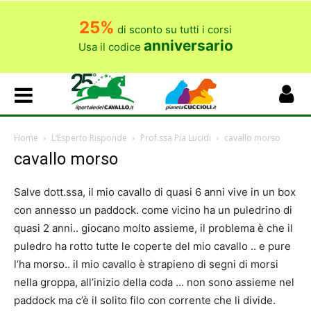
25%
di sconto su tutti i corsi
anniversario
Usa il codice
Home
L’Esperto Risponde
Prof.ssa Pia Lucidi
cavallo morso
cavallo morso
Salve dott.ssa, il mio cavallo di quasi 6 anni vive in un box
con annesso un paddock. come vicino ha un puledrino di
quasi 2 anni.. giocano molto assieme, il problema è che il
puledro ha rotto tutte le coperte del mio cavallo .. e pure
l’ha morso.. il mio cavallo è strapieno di segni di morsi
nella groppa, all’inizio della coda … non sono assieme nel
paddock ma c’è il solito filo con corrente che li divide.