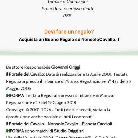
Termini e Condizioni
Procedura esercizio diritti
RSS
Devi fare un regalo?
Acquista un Buono Regalo su NonsoloCavallo.it
Direttore Responsabile
Giovanni Origgi
Il Portale del Cavallo
: Data di realizzazione 12 Aprile 2001. Testata
Registrata presso il Tribunale di Milano: Registrazione n° 422 del 25
Maggio 2005
IN
FORMA
: Testata Registrata presso il Tribunale di Monza:
Registrazione n° 7 del 19 Giugno 2018
Copyright © 2001-2026 • Tutti i diritti riservati, vietata la
riproduzione anche parziale di tutti i contenuti.
Il Portale del Cavallo
-
NonsoloCavallo
-
Pianeta Cuccioli
-
IN
FORMA
sono marchi di
Studio Origgi srl
Via della Valle 46/a, 20841 Carate Brianza (MB) • C.F. e P. IVA: