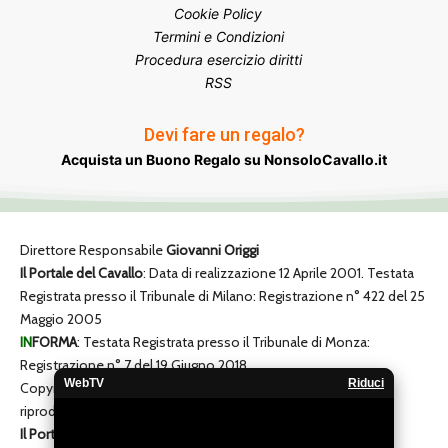
Cookie Policy
Termini e Condizioni
Procedura esercizio diritti
RSS
Devi fare un regalo?
Acquista un Buono Regalo su NonsoloCavallo.it
Direttore Responsabile
Giovanni Origgi
Il Portale del Cavallo
: Data di realizzazione 12 Aprile 2001. Testata
Registrata presso il Tribunale di Milano: Registrazione n° 422 del 25
Maggio 2005
IN
FORMA
: Testata Registrata presso il Tribunale di Monza:
Registrazione n° 7 del 19 Giugno 2018
WebTV
Riduci
Copyright © 2001-2026 • Tutti i diritti riservati, vietata la
riproduzione anche parziale di tutti i contenuti.
Il Portale del Cavallo
-
NonsoloCavallo
-
Pianeta Cuccioli
-