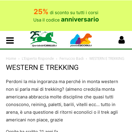
25%
di sconto su tutti i corsi
anniversario
Usa il codice
Home
L’Esperto Risponde
Ferruccio Badi
WESTERN E TREKKING
WESTERN E TREKKING
Perdoni la mia ingoranza ma perché in monta western
non si parla mai di trekking? (almeno credo)la monta
americana abbraccia molte discipline che quasi tutti
conoscono, reining, paletti, barili, vitelli ecc… tutto in
arena, è una questione di ritorni econolici o il trek agli
americani non piace, grazie
Ospite
ha scritto
21 anni fa