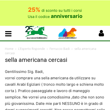
25%
di sconto su tutti i corsi
anniversario
Usa il codice
Home
L’Esperto Risponde
Ferruccio Badi
sella americana
cercasi
sella americana cercasi
Gentilissimo Sig. Badi,
vorrei comprare una sella americana da utilizzare su
cavalli Arabi Egiziani ( tronco molto largo e schiena molto
corta ). Pratico passeggiate e lavoro di maneggio
semplice. Ne vorrei una comodissima ,dato che non sono
più giovanissima. Dalle mie parti NESSUNO è in grado di
darmi suggerimenti corretti. Non posso permettermi selle