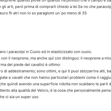
 neoprene quando piove oh quando ha piovuto che il campo è ba
re gli arti, però prima di comprarli chiedo a lei.Se no che paracol
euro fli atri non lo so paraglomi un`po meno di 35
no i paracolpi in Cuoio ed in elasticizzato con cuoio.
, con il neoprene, ma anche quì con distinguo: il neoprene a mio
ma del piede del cavallo) è ottimo:
 di addestramento; sono ottimi, e quì ti puoi sbizzarrire alti, b
iate e cavalli che non hanno particolari problemi come il raggi
, che quindi avendo una superficie ridotta non scaldano le parti d
attento alla qualità del Velcro, è la cosa che personalmente pens
che ci sia un super uso