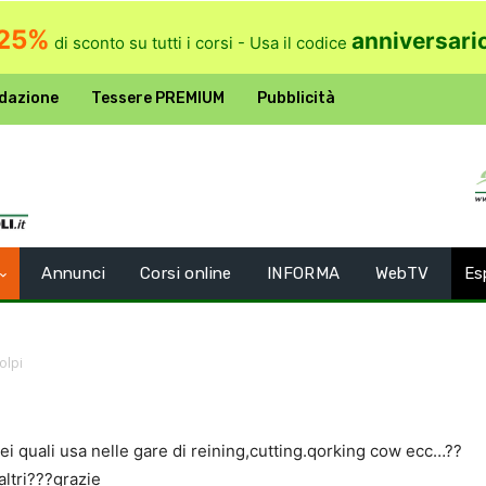
25%
anniversari
di sconto su tutti i corsi - Usa il codice
dazione
Tessere PREMIUM
Pubblicità
Annunci
Corsi online
INFORMA
WebTV
Es
olpi
i quali usa nelle gare di reining,cutting.qorking cow ecc…??
altri???grazie