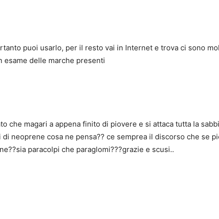
anto puoi usarlo, per il resto vai in Internet e trova ci sono mo
 un esame delle marche presenti
 che magari a appena finito di piovere e si attaca tutta la sabb
mi di neoprene cosa ne pensa?? ce semprea il discorso che se pi
ione??sia paracolpi che paraglomi???grazie e scusi..