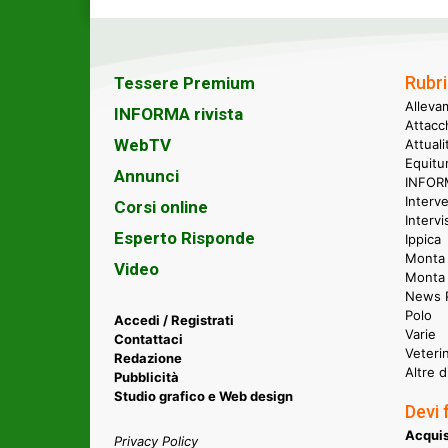
Rubri
Tessere Premium
Alleva
INFORMA rivista
Attacc
WebTV
Attual
Equitu
Annunci
INFORM
Interve
Corsi online
Intervi
Esperto Risponde
Ippica
Monta 
Video
Monta
News P
Polo
Accedi / Registrati
Varie
Contattaci
Veteri
Redazione
Altre d
Pubblicità
Studio grafico e Web design
Devi 
Acquis
Privacy Policy