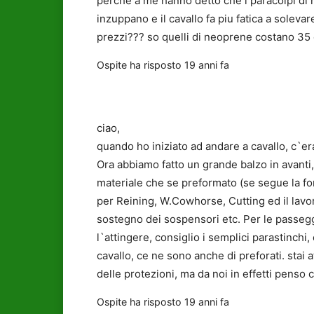
perchè a me hanno detto che i paracolpi di
inzuppano e il cavallo fa piu fatica a soleva
prezzi??? so quelli di neoprene costano 35 
Ospite
ha risposto
19 anni fa
ciao,
quando ho iniziato ad andare a cavallo, c`era
Ora abbiamo fatto un grande balzo in avanti
materiale che se preformato (se segue la for
per Reining, W.Cowhorse, Cutting ed il lavoro
sostegno dei sospensori etc. Per le passegg
l`attingere, consiglio i semplici parastinchi
cavallo, ce ne sono anche di preforati. stai 
delle protezioni, ma da noi in effetti penso 
Ospite
ha risposto
19 anni fa