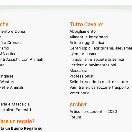
che:
Tutto Cavallo:
mento e Doma
Abbigliamento
hi
Alimenti e integratori
ità e Cronaca
Arte e oggettistica
rismo
Centri ippici, agriturismi, allevame
A articoli
Igiene e cosmesi
nti Assistiti con Animali
Immobiliari e società di servizi
ste
Lettiere e pavimentazioni
Mascalcia
Inglese
Professionisti
 Western
Selleria, scuderia e attrezzature
et e Animali
Van, trailer, carrozze e trasporto
Veterinaria
Archivi:
naria e Mascalcia
iscipline Equestri
Articoli precedenti il 2020
Forum
fare un regalo?
ta un Buono Regalo su