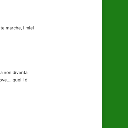
lte marche, I miei
ia non diventa
ove…..quelli di