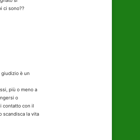
gnato si
pi ci sono??
 giudizio è un
assi, più o meno a
ungersi o
i contatto con il
o scandisca la vita