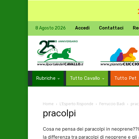
8 Agosto 2026
Accedi
Contattaci
Re
Rubriche
Tutto Cavallo
Tutto Pet
Home
L’Esperto Risponde
Ferruccio Badi
prac
pracolpi
Cosa ne pensa dei paracolpi in neoprene??le
la differenza tra paracolpi di neoprene e gli 