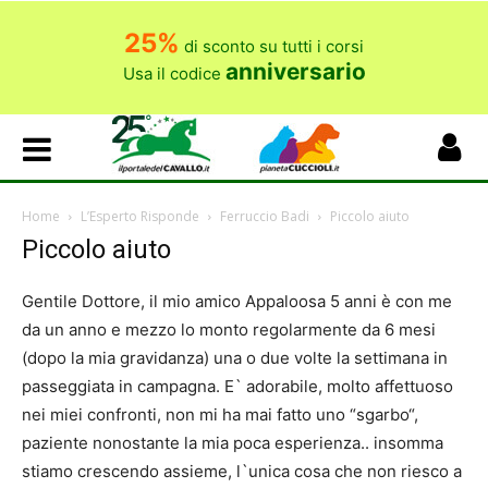
25%
di sconto su tutti i corsi
anniversario
Usa il codice
Home
L’Esperto Risponde
Ferruccio Badi
Piccolo aiuto
Piccolo aiuto
Gentile Dottore, il mio amico Appaloosa 5 anni è con me
da un anno e mezzo lo monto regolarmente da 6 mesi
(dopo la mia gravidanza) una o due volte la settimana in
passeggiata in campagna. E` adorabile, molto affettuoso
nei miei confronti, non mi ha mai fatto uno “sgarbo“,
paziente nonostante la mia poca esperienza.. insomma
stiamo crescendo assieme, l`unica cosa che non riesco a