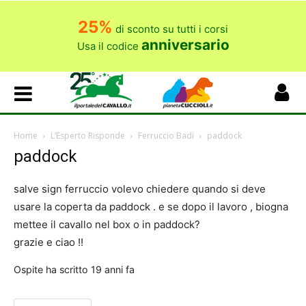
25%
di sconto su tutti i corsi
anniversario
Usa il codice
Home
L’Esperto Risponde
Ferruccio Badi
paddock
paddock
salve sign ferruccio volevo chiedere quando si deve
usare la coperta da paddock . e se dopo il lavoro , biogna
mettee il cavallo nel box o in paddock?
grazie e ciao !!
Ospite
ha scritto
19 anni fa