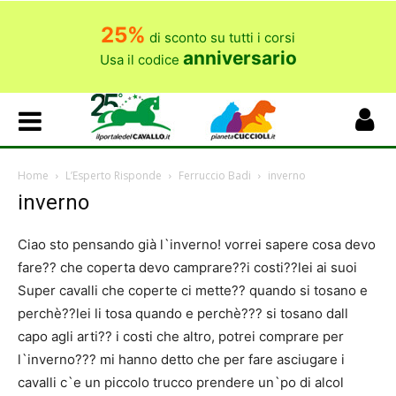
25%
di sconto su tutti i corsi
anniversario
Usa il codice
Home
L’Esperto Risponde
Ferruccio Badi
inverno
inverno
Ciao sto pensando già l`inverno! vorrei sapere cosa devo
fare?? che coperta devo camprare??i costi??lei ai suoi
Super cavalli che coperte ci mette?? quando si tosano e
perchè??lei li tosa quando e perchè??? si tosano dall
capo agli arti?? i costi che altro, potrei comprare per
l`inverno??? mi hanno detto che per fare asciugare i
cavalli c`e un piccolo trucco prendere un`po di alcol