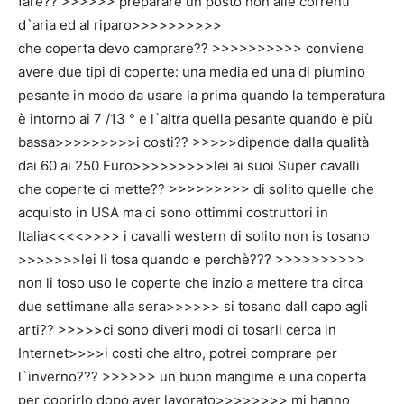
fare?? >>>>>> preparare un posto non alle correnti
d`aria ed al riparo>>>>>>>>>>
che coperta devo camprare?? >>>>>>>>>> conviene
avere due tipi di coperte: una media ed una di piumino
pesante in modo da usare la prima quando la temperatura
è intorno ai 7 /13 ° e l`altra quella pesante quando è più
bassa>>>>>>>>>i costi?? >>>>>dipende dalla qualità
dai 60 ai 250 Euro>>>>>>>>>lei ai suoi Super cavalli
che coperte ci mette?? >>>>>>>>> di solito quelle che
acquisto in USA ma ci sono ottimmi costruttori in
Italia<<<<>>>> i cavalli western di solito non is tosano
>>>>>>>lei li tosa quando e perchè??? >>>>>>>>>>
non li toso uso le coperte che inzio a mettere tra circa
due settimane alla sera>>>>>> si tosano dall capo agli
arti?? >>>>>ci sono diveri modi di tosarli cerca in
Internet>>>>i costi che altro, potrei comprare per
l`inverno??? >>>>>> un buon mangime e una coperta
per coprirlo dopo aver lavorato>>>>>>>> mi hanno