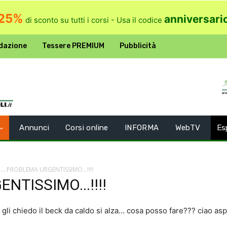
25%
anniversari
di sconto su tutti i corsi - Usa il codice
dazione
Tessere PREMIUM
Pubblicità
Annunci
Corsi online
INFORMA
WebTV
Es
....PROBLEMA URGENTISSIMO...!!!!
NTISSIMO...!!!!
i gli chiedo il beck da caldo si alza… cosa posso fare??? ciao asp