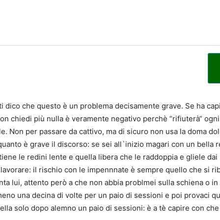
 ti dico che questo è un problema decisamente grave. Se ha cap
on chiedi più nulla è veramente negativo perchè “rifiuterà“ ogni 
ole. Non per passare da cattivo, ma di sicuro non usa la doma do
quanto è grave il discorso: se sei all`inizio magari con un bella 
iene le redini lente e quella libera che le raddoppia e gliele dai
lavorare: il rischio con le impennnate è sempre quello che si rib
nta lui, attento però a che non abbia problmei sulla schiena o in
lmeno una decina di volte per un paio di sessioni e poi provaci q
ella solo dopo alemno un paio di sessioni: è a tè capire con che 