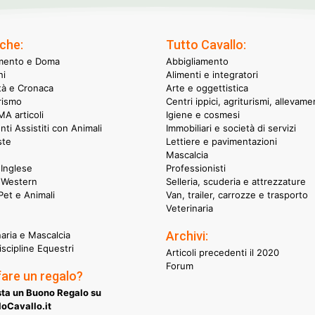
che:
Tutto Cavallo:
mento e Doma
Abbigliamento
hi
Alimenti e integratori
ità e Cronaca
Arte e oggettistica
rismo
Centri ippici, agriturismi, allevame
A articoli
Igiene e cosmesi
nti Assistiti con Animali
Immobiliari e società di servizi
ste
Lettiere e pavimentazioni
Mascalcia
Inglese
Professionisti
 Western
Selleria, scuderia e attrezzature
et e Animali
Van, trailer, carrozze e trasporto
Veterinaria
Archivi:
naria e Mascalcia
iscipline Equestri
Articoli precedenti il 2020
Forum
fare un regalo?
ta un Buono Regalo su
oCavallo.it