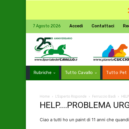
7 Agosto 2026
Accedi
Contattaci
Re
Rubriche
Tutto Cavallo
Tutto Pet
Home
L’Esperto Risponde
Ferruccio Badi
HELP
HELP....PROBLEMA URGE
Ciao a tutti ho un paint di 11 anni che quand