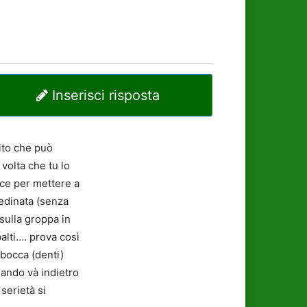
Inserisci risposta
ito che può
volta che tu lo
lce per mettere a
redinata (senza
 sulla groppa in
alti…. prova così
 bocca (denti)
uando và indietro
serietà si