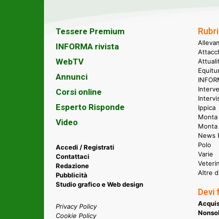
Rubri
Tessere Premium
Alleva
INFORMA rivista
Attacc
WebTV
Attual
Equitu
Annunci
INFORM
Interve
Corsi online
Intervi
Esperto Risponde
Ippica
Monta 
Video
Monta
News P
Polo
Accedi / Registrati
Varie
Contattaci
Veteri
Redazione
Altre d
Pubblicità
Studio grafico e Web design
Devi 
Acquis
Privacy Policy
Nonsol
Cookie Policy