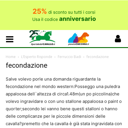
25%
di sconto su tutti i corsi
anniversario
Usa il codice
Home
L’Esperto Risponde
Ferruccio Badi
fecondazione
fecondazione
Salve volevo porle una domanda riguardante la
fecondazione nel mondo western:Posseggo una puledra
appaloosa dell`altezza di circa1.48m(un po piccolina)che
volevo ingravidare o con uno stallone appaloosa o paint o
quorter;secondo lei vanno bene questi stalloni o hanno
delle complicanze per le piccole dimensioni delle
cavalla?premetto che la cavalla è già stata ingravidata con