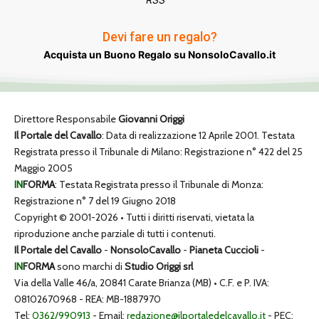
Devi fare un regalo?
Acquista un Buono Regalo su NonsoloCavallo.it
Direttore Responsabile
Giovanni Origgi
Il Portale del Cavallo
: Data di realizzazione 12 Aprile 2001. Testata
Registrata presso il Tribunale di Milano: Registrazione n° 422 del 25
Maggio 2005
IN
FORMA
: Testata Registrata presso il Tribunale di Monza:
Registrazione n° 7 del 19 Giugno 2018
Copyright © 2001-2026 • Tutti i diritti riservati, vietata la
riproduzione anche parziale di tutti i contenuti.
Il Portale del Cavallo
-
NonsoloCavallo
-
Pianeta Cuccioli
-
IN
FORMA
sono marchi di
Studio Origgi srl
Via della Valle 46/a, 20841 Carate Brianza (MB) • C.F. e P. IVA:
08102670968 - REA: MB-1887970
Tel:
0362/990913
- Email:
redazione@ilportaledelcavallo.it
- PEC: