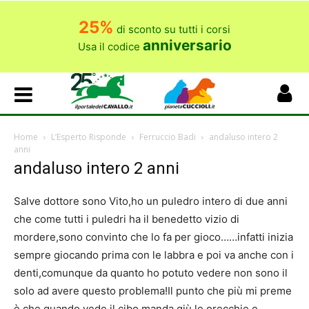
25%
di sconto su tutti i corsi
anniversario
Usa il codice
Home
L’Esperto Risponde
Ferruccio Badi
andaluso intero 2
anni
andaluso intero 2 anni
Salve dottore sono Vito,ho un puledro intero di due anni
che come tutti i puledri ha il benedetto vizio di
mordere,sono convinto che lo fa per gioco……infatti inizia
sempre giocando prima con le labbra e poi va anche con i
denti,comunque da quanto ho potuto vedere non sono il
solo ad avere questo problema!Il punto che più mi preme
è che quando vede il cibo manda giù le orecchie e