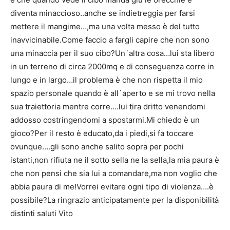
diventa minaccioso..anche se indietreggia per farsi
mettere il mangime…,ma una volta messo è del tutto
inavvicinabile.Come faccio a fargli capire che non sono
una minaccia per il suo cibo?Un`altra cosa…lui sta libero
in un terreno di circa 2000mq e di conseguenza corre in
lungo e in largo…il problema è che non rispetta il mio
spazio personale quando è all`aperto e se mi trovo nella
sua traiettoria mentre corre….lui tira dritto venendomi
addosso costringendomi a spostarmi.Mi chiedo è un
gioco?Per il resto è educato,da i piedi,si fa toccare
ovunque….gli sono anche salito sopra per pochi
istanti,non rifiuta ne il sotto sella ne la sella,la mia paura è
che non pensi che sia lui a comandare,ma non voglio che
abbia paura di me!Vorrei evitare ogni tipo di violenza….è
possibile?La ringrazio anticipatamente per la disponibilità
distinti saluti Vito