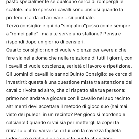
pasto specialmente se qualcuno cerca di rompergli le
scatole: molto spesso i cavalli sono ansiosi quando la
profenda tarda ad arrivare… sii puntuale.
Terzo consiglio: e qui da “simpatico”passo come sempre
a “rompi palle” : ma a te serve uno stallone? Pensa e
rispondi dopo un giorno di pensieri.
Quarto consiglio: non ci vuole violenza per avere a che
fare sia nella doma che nella relazione di tutti i giorni, con
i cavalli ci vuole coscienza, serietà di lavoro e ripetizione.
Gli uomini di cavalli lo sanno!Quinto Consiglio: se cerca di
investirti: questa è una questione mista tra attenzione del
cavallo rivolta ad altro, che di rispetto alla tua persona:
primo non andare a giocare con il cavallo nel suo recinto
altrimenti devi accettare il metodo di gioco suo (hai mai
visto dei puledri in un recinto? Per gioco si mordono e
calciano!!) quando ci vai sia per mettergli la coperta
ritirarlo o altro vai verso di lui con la cavezza fagliela
indossare e richiedigli a questo punto attenzione: