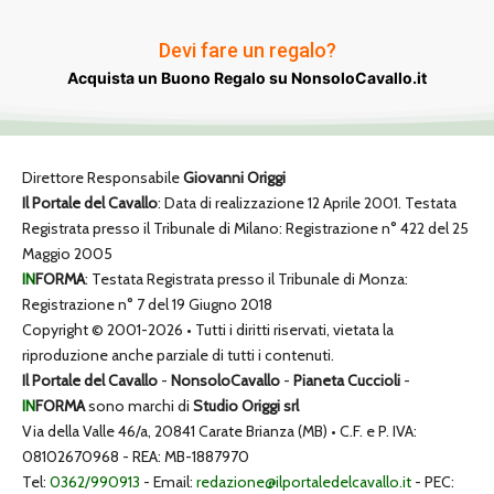
Devi fare un regalo?
Acquista un Buono Regalo su NonsoloCavallo.it
Direttore Responsabile
Giovanni Origgi
Il Portale del Cavallo
: Data di realizzazione 12 Aprile 2001. Testata
Registrata presso il Tribunale di Milano: Registrazione n° 422 del 25
Maggio 2005
IN
FORMA
: Testata Registrata presso il Tribunale di Monza:
Registrazione n° 7 del 19 Giugno 2018
Copyright © 2001-2026 • Tutti i diritti riservati, vietata la
riproduzione anche parziale di tutti i contenuti.
Il Portale del Cavallo
-
NonsoloCavallo
-
Pianeta Cuccioli
-
IN
FORMA
sono marchi di
Studio Origgi srl
Via della Valle 46/a, 20841 Carate Brianza (MB) • C.F. e P. IVA:
08102670968 - REA: MB-1887970
Tel:
0362/990913
- Email:
redazione@ilportaledelcavallo.it
- PEC: