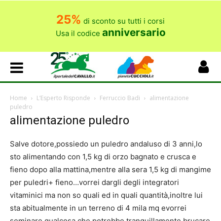
25%
di sconto su tutti i corsi
anniversario
Usa il codice
Home
L’Esperto Risponde
Ferruccio Badi
alimentazione
puledro
alimentazione puledro
Salve dotore,possiedo un puledro andaluso di 3 anni,lo
sto alimentando con 1,5 kg di orzo bagnato e crusca e
fieno dopo alla mattina,mentre alla sera 1,5 kg di mangime
per puledri+ fieno…vorrei dargli degli integratori
vitaminici ma non so quali ed in quali quantità,inoltre lui
sta abitualmente in un terreno di 4 mila mq evorrei
seminare qualcosa che potrebbe tranquillamente brucare