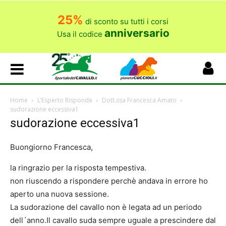
25%
di sconto su tutti i corsi
anniversario
Usa il codice
Home
L’Esperto Risponde
Dott.ssa Francesca Amato
sudorazione eccessiva1
sudorazione eccessiva1
Buongiorno Francesca,
la ringrazio per la risposta tempestiva.
non riuscendo a rispondere perchè andava in errore ho
aperto una nuova sessione.
La sudorazione del cavallo non è legata ad un periodo
dell´anno.Il cavallo suda sempre uguale a prescindere dal