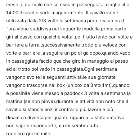
mese ,è normale che se esco in passeggiata a luglio alle
14:00 il cavallo suda maggiormente. Il cavallo viene
utilizzato dalla 2/3 volte la settimana per circa un ora.L
´ora viene suddivisa nel seguente modo:la prima parte
giri al passo con qualche volta ,poi trotto lento con volte e
barriere a terra ,successivamente trotto più veloce con
volte e barriere ,a seguire un pò di galoppo.quando vado
in passeggiata faccio qualche giro in maneggio al passo
ed al trotto poi vado in passeggiata.Ogni settimana
vengono svolte le seguenti attività.le sue giornate
vengono trascorse nel box (un box da 3mtx4mt),quando
è possibile viene messo a paddock 3 volte a settimana la
mattina (se non piove).durante le attività non noto che il
cavallo si stanchi,anzi il contrario più lavora e più
dinamico diventa.per quanto riguarda lo stato emotivo
non saprei risponderle,ma mi sembra tutto
regolare.grazie mille