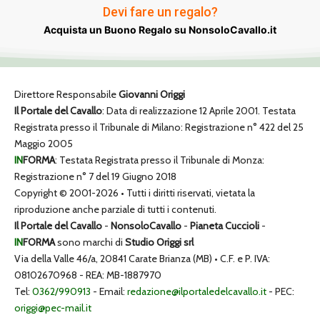
Devi fare un regalo?
Acquista un Buono Regalo su NonsoloCavallo.it
Direttore Responsabile
Giovanni Origgi
Il Portale del Cavallo
: Data di realizzazione 12 Aprile 2001. Testata
Registrata presso il Tribunale di Milano: Registrazione n° 422 del 25
Maggio 2005
IN
FORMA
: Testata Registrata presso il Tribunale di Monza:
Registrazione n° 7 del 19 Giugno 2018
Copyright © 2001-2026 • Tutti i diritti riservati, vietata la
riproduzione anche parziale di tutti i contenuti.
Il Portale del Cavallo
-
NonsoloCavallo
-
Pianeta Cuccioli
-
IN
FORMA
sono marchi di
Studio Origgi srl
Via della Valle 46/a, 20841 Carate Brianza (MB) • C.F. e P. IVA:
08102670968 - REA: MB-1887970
Tel:
0362/990913
- Email:
redazione@ilportaledelcavallo.it
- PEC:
origgi@pec-mail.it