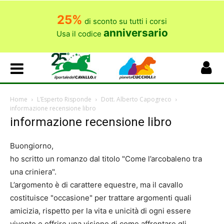
25%
di sconto su tutti i corsi
anniversario
Usa il codice
Home
L’Esperto Risponde
Dott. Alberto Capogreco
informazione recensione libro
informazione recensione libro
Buongiorno,
ho scritto un romanzo dal titolo "Come l’arcobaleno tra
una criniera".
L’argomento è di carattere equestre, ma il cavallo
costituisce "occasione" per trattare argomenti quali
amicizia, rispetto per la vita e unicità di ogni essere
vivente e offrire una visione di come affrontare gli