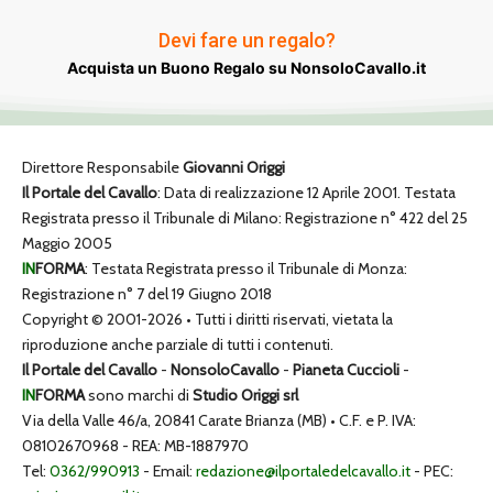
Devi fare un regalo?
Acquista un Buono Regalo su NonsoloCavallo.it
Direttore Responsabile
Giovanni Origgi
Il Portale del Cavallo
: Data di realizzazione 12 Aprile 2001. Testata
Registrata presso il Tribunale di Milano: Registrazione n° 422 del 25
Maggio 2005
IN
FORMA
: Testata Registrata presso il Tribunale di Monza:
Registrazione n° 7 del 19 Giugno 2018
Copyright © 2001-2026 • Tutti i diritti riservati, vietata la
riproduzione anche parziale di tutti i contenuti.
Il Portale del Cavallo
-
NonsoloCavallo
-
Pianeta Cuccioli
-
IN
FORMA
sono marchi di
Studio Origgi srl
Via della Valle 46/a, 20841 Carate Brianza (MB) • C.F. e P. IVA:
08102670968 - REA: MB-1887970
Tel:
0362/990913
- Email:
redazione@ilportaledelcavallo.it
- PEC: