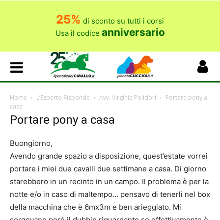
25%
di sconto su tutti i corsi
anniversario
Usa il codice
Home
L’Esperto Risponde
Avv. Virginia Polidori
Portare pony a
casa
Portare pony a casa
Buongiorno,
Avendo grande spazio a disposizione, quest’estate vorrei
portare i miei due cavalli due settimane a casa. Di giorno
starebbero in un recinto in un campo. Il problema è per la
notte e/o in caso di maltempo… pensavo di tenerli nel box
della macchina che è 6mx3m e ben arieggiato. Mi
sorgevano però il dubbio riguardante se effettivamente è