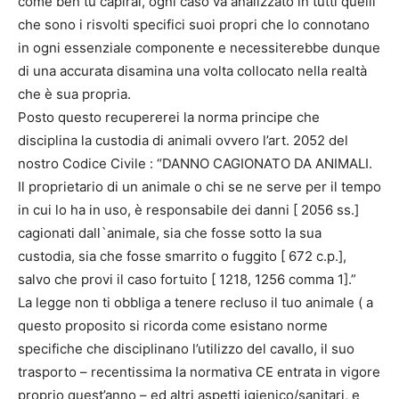
come ben tu capirai, ogni caso va analizzato in tutti quelli
che sono i risvolti specifici suoi propri che lo connotano
in ogni essenziale componente e necessiterebbe dunque
di una accurata disamina una volta collocato nella realtà
che è sua propria.
Posto questo recupererei la norma principe che
disciplina la custodia di animali ovvero l’art. 2052 del
nostro Codice Civile : “DANNO CAGIONATO DA ANIMALI.
Il proprietario di un animale o chi se ne serve per il tempo
in cui lo ha in uso, è responsabile dei danni [ 2056 ss.]
cagionati dall`animale, sia che fosse sotto la sua
custodia, sia che fosse smarrito o fuggito [ 672 c.p.],
salvo che provi il caso fortuito [ 1218, 1256 comma 1].”
La legge non ti obbliga a tenere recluso il tuo animale ( a
questo proposito si ricorda come esistano norme
specifiche che disciplinano l’utilizzo del cavallo, il suo
trasporto – recentissima la normativa CE entrata in vigore
proprio quest’anno – ed altri aspetti igienico/sanitari, e