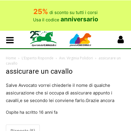
25%
di sconto su tutti i corsi
anniversario
Usa il codice
Home
L’Esperto Risponde
Avv. Virginia Polidori
assicurare un
cavallo
assicurare un cavallo
Salve Avvocato vorrei chiederle il nome di qualche
assicurazione che si occupa di assicurare appunto i
cavalli,e se secondo lei conviene farlo.Grazie ancora
Ospite
ha scritto
16 anni fa
Risposta (5)