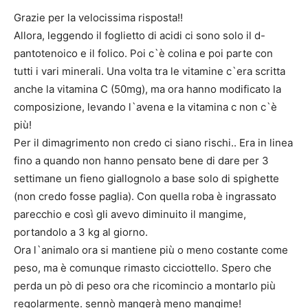
Grazie per la velocissima risposta!!
Allora, leggendo il foglietto di acidi ci sono solo il d-
pantotenoico e il folico. Poi c`è colina e poi parte con
tutti i vari minerali. Una volta tra le vitamine c`era scritta
anche la vitamina C (50mg), ma ora hanno modificato la
composizione, levando l`avena e la vitamina c non c`è
più!
Per il dimagrimento non credo ci siano rischi.. Era in linea
fino a quando non hanno pensato bene di dare per 3
settimane un fieno giallognolo a base solo di spighette
(non credo fosse paglia). Con quella roba è ingrassato
parecchio e così gli avevo diminuito il mangime,
portandolo a 3 kg al giorno.
Ora l`animalo ora si mantiene più o meno costante come
peso, ma è comunque rimasto cicciottello. Spero che
perda un pò di peso ora che ricomincio a montarlo più
regolarmente. sennò mangerà meno mangime!