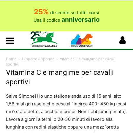
25%
di sconto su tutti i corsi
anniversario
Usa il codice
Home
L’Esperto Risponde
Vitamina C e mangime per cavalli
sportivi
Vitamina C e mangime per cavalli
sportivi
Salve Simone! Ho uno stallone andaluso di 15 anni, alto
1,56 m al garrese e che pesa all`incirca 400- 450 kg (così
mi è stato detto, a occhio e croce. Non l`abbiamo pesato).
Lavora a giorni alterni, o 20-30 minuti di lavoro alla
lunghina con redini elastiche oppure una mezz`oretta