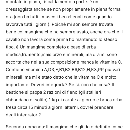
montato in piano, riscaldamento a parte. é un
dressaggista anche se non propriamente in piena forma
ora (non ha tutti i muscoli ben allenati come quando
lavorava tutti i giorni). Poichè mi son sempre trovata
bene col mangime che ho sempre usato, anche ora che il
cavallo non lavora come prima ho mantenuto lo stesso
tipo. é Un mangime completo a base di erba
medica,frumento,mais orzo e minerali, ma ora mi sono
accorta che nella sua composizione manca la vitamina C.
Contiene vitamina A,D3,E,B1,B2,B6,B12,H,K3,PP più vari
minerali, ma mi è stato detto che la vitamina C è molto
importante. Dovrei integrarla? Se sì. con che cosa? Il
bestione si pappa 2 razioni di fieno (gli stallieri
abbondano di solito) 1 kg di carote al giorno e bruca erba
fresa circa 15 minuti a giorni alterni. dovrei prendere
degli integratori?
Seconda domanda: Il mangime che gli do è definito come