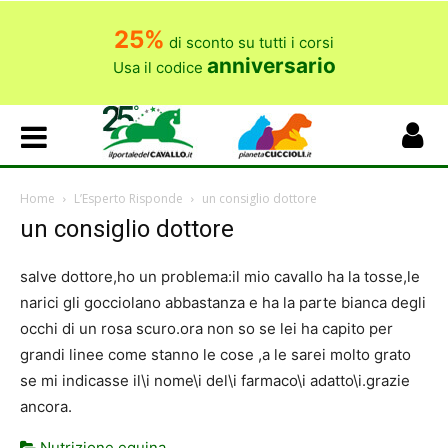
25%
di sconto su tutti i corsi
anniversario
Usa il codice
Home
L’Esperto Risponde
un consiglio dottore
un consiglio dottore
salve dottore,ho un problema:il mio cavallo ha la tosse,le
narici gli gocciolano abbastanza e ha la parte bianca degli
occhi di un rosa scuro.ora non so se lei ha capito per
grandi linee come stanno le cose ,a le sarei molto grato
se mi indicasse il\i nome\i del\i farmaco\i adatto\i.grazie
ancora.
Nutrizione equina