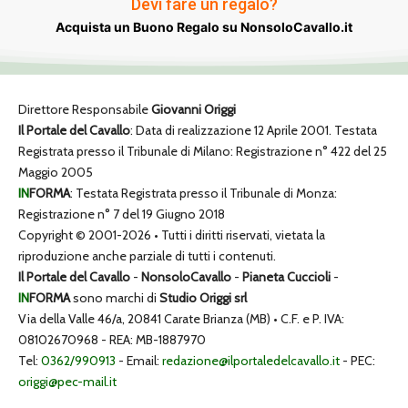
Devi fare un regalo?
Acquista un Buono Regalo su NonsoloCavallo.it
Direttore Responsabile
Giovanni Origgi
Il Portale del Cavallo
: Data di realizzazione 12 Aprile 2001. Testata
Registrata presso il Tribunale di Milano: Registrazione n° 422 del 25
Maggio 2005
IN
FORMA
: Testata Registrata presso il Tribunale di Monza:
Registrazione n° 7 del 19 Giugno 2018
Copyright © 2001-2026 • Tutti i diritti riservati, vietata la
riproduzione anche parziale di tutti i contenuti.
Il Portale del Cavallo
-
NonsoloCavallo
-
Pianeta Cuccioli
-
IN
FORMA
sono marchi di
Studio Origgi srl
Via della Valle 46/a, 20841 Carate Brianza (MB) • C.F. e P. IVA:
08102670968 - REA: MB-1887970
Tel:
0362/990913
- Email:
redazione@ilportaledelcavallo.it
- PEC:
origgi@pec-mail.it