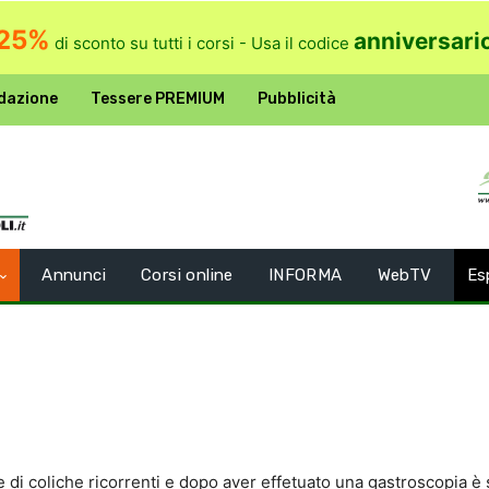
25%
anniversari
di sconto su tutti i corsi - Usa il codice
dazione
Tessere PREMIUM
Pubblicità
Annunci
Corsi online
INFORMA
WebTV
Es
e di coliche ricorrenti e dopo aver effetuato una gastroscopia è