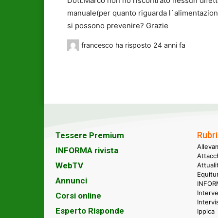
Dott.Marco non ho riscontrato nessun difetto 
manuale(per quanto riguarda l`alimentazione
si possono prevenire? Grazie
francesco
ha risposto
24 anni fa
Rubri
Tessere Premium
Alleva
INFORMA rivista
Attacc
WebTV
Attual
Equitu
Annunci
INFORM
Interve
Corsi online
Intervi
Esperto Risponde
Ippica