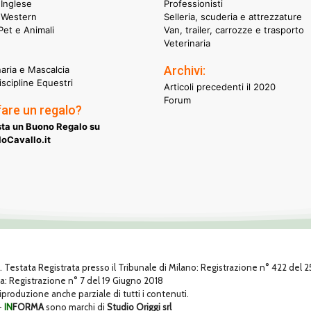
Inglese
Professionisti
 Western
Selleria, scuderia e attrezzature
et e Animali
Van, trailer, carrozze e trasporto
Veterinaria
Archivi:
naria e Mascalcia
iscipline Equestri
Articoli precedenti il 2020
Forum
fare un regalo?
ta un Buono Regalo su
oCavallo.it
1. Testata Registrata presso il Tribunale di Milano: Registrazione n° 422 del
za: Registrazione n° 7 del 19 Giugno 2018
 riproduzione anche parziale di tutti i contenuti.
-
IN
FORMA
sono marchi di
Studio Origgi srl