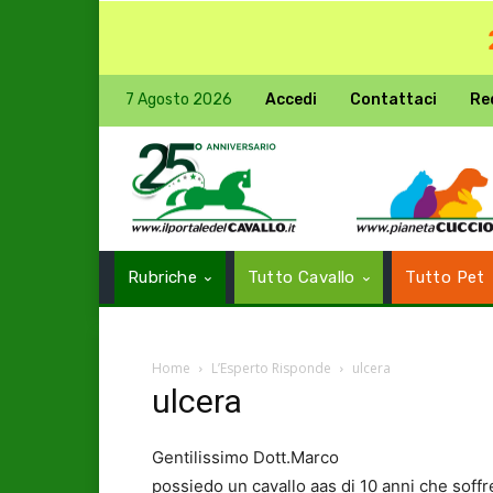
7 Agosto 2026
Accedi
Contattaci
Re
Rubriche
Tutto Cavallo
Tutto Pet
Home
L’Esperto Risponde
ulcera
ulcera
Gentilissimo Dott.Marco
possiedo un cavallo aas di 10 anni che soffr