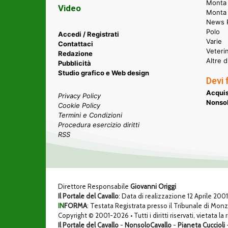
Monta 
Video
Monta
News P
Polo
Accedi / Registrati
Varie
Contattaci
Veteri
Redazione
Altre d
Pubblicità
Studio grafico e Web design
Devi 
Acquis
Privacy Policy
Nonsol
Cookie Policy
Termini e Condizioni
Procedura esercizio diritti
RSS
Direttore Responsabile
Giovanni Origgi
Il Portale del Cavallo
: Data di realizzazione 12 Aprile 200
IN
FORMA
: Testata Registrata presso il Tribunale di Mon
Copyright © 2001-2026 • Tutti i diritti riservati, vietata la
Il Portale del Cavallo
-
NonsoloCavallo
-
Pianeta Cuccioli