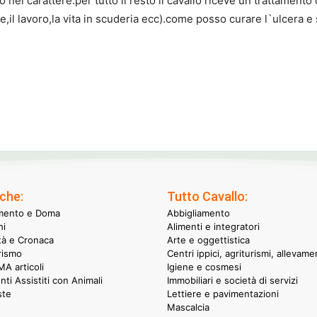
nel carattere.per tutto il resto il cavallo riceve un trattamento 
,il lavoro,la vita in scuderia ecc).come posso curare l`ulcera e
che:
Tutto Cavallo:
mento e Doma
Abbigliamento
hi
Alimenti e integratori
ità e Cronaca
Arte e oggettistica
rismo
Centri ippici, agriturismi, allevame
A articoli
Igiene e cosmesi
nti Assistiti con Animali
Immobiliari e società di servizi
ste
Lettiere e pavimentazioni
Mascalcia