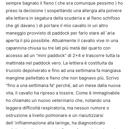
sempre bagnato il fieno ( che era comunque pessimo ) ho
preso la decisione ( sospettando una allergia alla polvere
alla lettiera in segatura della scuderia e al fieno schifoso
che gli davano ) di portare il mio cavallo in un altro
maneggio provvisto di paddock per farlo stare all`aria
aperta il più possibile. Attualmente il cavallo vive in una
capannina chiusa su tre lati più metà del quarto con
accesso ad un “mini paddock“ di 2×4 e trascorre tutta la
mattinata nel paddock vero. La lettiera è costituita da
truciolo depolverato e fino ad una settimana fa mangiava
mangime pellettato e fieno che non bagnavo più. Scrivo
“fino a una settimana fa“ perché, ad un mese dalla nuova
vita, il cavallo ha ripreso a tossire. Come è immaginabile
ho chiamato un nuovo veterinario che, notando una
leggera difficoltà respiratoria, ma nessun rumore o
ostruzione a livello polmonare e un riacutizzarsi
dell`infiiammazione alla laringe, ha diagnosticato