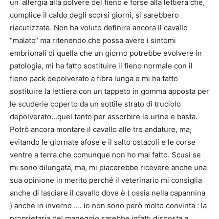
un`allergia alla polvere del fieno e forse alla lettiera che,
complice il caldo degli scorsi giorni, si sarebbero
riacutizzate. Non ha voluto definire ancora il cavallo
“malato“ ma ritenendo che possa avere i sintomi
embrionali di quella che un giorno potrebbe evolvere in
patologia, mi ha fatto sostituire il fieno normale con il
fieno pack depolverato a fibra lunga e mi ha fatto
sostituire la lettiera con un tappeto in gomma apposta per
le scuderie coperto da un sottile strato di truciolo
depolverato…quel tanto per assorbire le urine e basta.
Potrò ancora montare il cavallo alle tre andature, ma,
evitando le giornate afose e il salto ostacoli e le corse
ventre a terra che comunque non ho mai fatto. Scusi se
mi sono dilungata, ma, mi piacerebbe ricevere anche una
sua opinione in merito perché il veterinario mi consiglia
anche di lasciare il cavallo dove è ( ossia nella capannina
) anche in inverno …. io non sono però molto convinta : la
proprietaria del maneggio sarebbe infatti disposta a