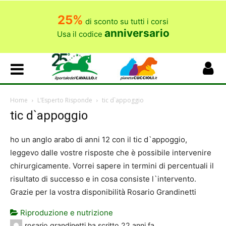
25%
di sconto su tutti i corsi
anniversario
Usa il codice
Home
L’Esperto Risponde
tic d`appoggio
tic d`appoggio
ho un anglo arabo di anni 12 con il tic d`appoggio,
leggevo dalle vostre risposte che è possibile intervenire
chirurgicamente. Vorrei sapere in termini di percentuali il
risultato di successo e in cosa consiste l`intervento.
Grazie per la vostra disponibilità Rosario Grandinetti
Riproduzione e nutrizione
rosario grandinetti
ha scritto
22 anni fa