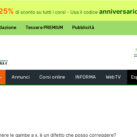
25%
anniversari
di sconto su tutti i corsi - Usa il codice
dazione
Tessere PREMIUM
Pubblicità
Annunci
Corsi online
INFORMA
WebTV
Es
nere le gambe a x. è un difetto che posso correggere?