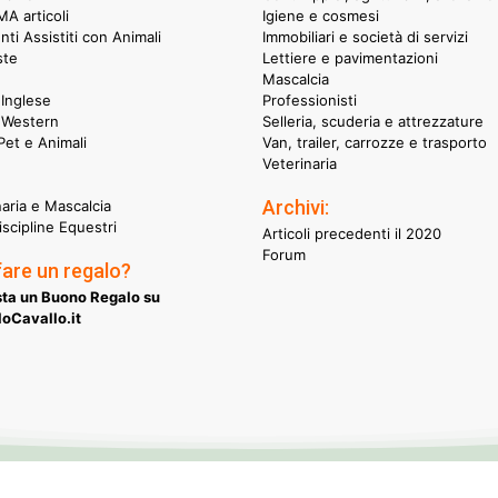
A articoli
Igiene e cosmesi
nti Assistiti con Animali
Immobiliari e società di servizi
ste
Lettiere e pavimentazioni
Mascalcia
Inglese
Professionisti
 Western
Selleria, scuderia e attrezzature
et e Animali
Van, trailer, carrozze e trasporto
Veterinaria
Archivi:
naria e Mascalcia
iscipline Equestri
Articoli precedenti il 2020
Forum
fare un regalo?
ta un Buono Regalo su
oCavallo.it