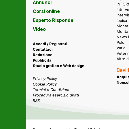
Annunci
INFORM
Interve
Corsi online
Intervi
Esperto Risponde
Ippica
Monta 
Video
Monta
News P
Polo
Accedi / Registrati
Varie
Contattaci
Veteri
Redazione
Altre d
Pubblicità
Studio grafico e Web design
Devi 
Acquis
Privacy Policy
Nonsol
Cookie Policy
Termini e Condizioni
Procedura esercizio diritti
RSS