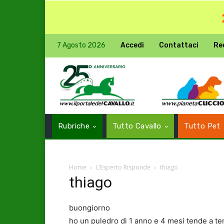
7 Agosto 2026
Accedi
Contattaci
Re
Rubriche
Tutto Cavallo
Tutto Pet
Home
L’Esperto Risponde
thiago
thiago
buongiorno
ho un puledro di 1 anno e 4 mesi tende a te