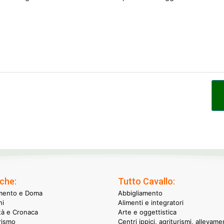
che:
Tutto Cavallo:
mento e Doma
Abbigliamento
hi
Alimenti e integratori
ità e Cronaca
Arte e oggettistica
rismo
Centri ippici, agriturismi, allevame