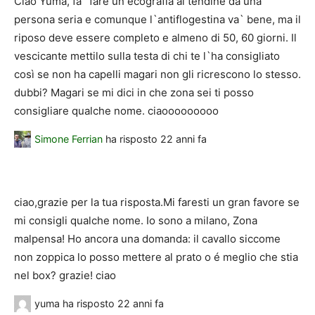
Ciao Yuma, fa` fare un ecografia al tendine da una
persona seria e comunque l`antiflogestina va` bene, ma il
riposo deve essere completo e almeno di 50, 60 giorni. Il
vescicante mettilo sulla testa di chi te l`ha consigliato
così se non ha capelli magari non gli ricrescono lo stesso.
dubbi? Magari se mi dici in che zona sei ti posso
consigliare qualche nome. ciaooooooooo
Simone Ferrian
ha risposto
22 anni fa
ciao,grazie per la tua risposta.Mi faresti un gran favore se
mi consigli qualche nome. Io sono a milano, Zona
malpensa! Ho ancora una domanda: il cavallo siccome
non zoppica lo posso mettere al prato o é meglio che stia
nel box? grazie! ciao
yuma
ha risposto
22 anni fa