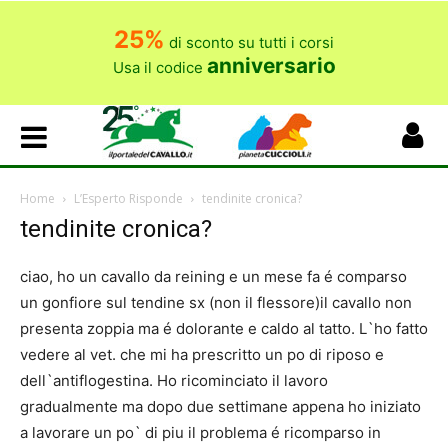
25%
di sconto su tutti i corsi
anniversario
Usa il codice
Home
L’Esperto Risponde
tendinite cronica?
tendinite cronica?
ciao, ho un cavallo da reining e un mese fa é comparso
un gonfiore sul tendine sx (non il flessore)il cavallo non
presenta zoppia ma é dolorante e caldo al tatto. L`ho fatto
vedere al vet. che mi ha prescritto un po di riposo e
dell`antiflogestina. Ho ricominciato il lavoro
gradualmente ma dopo due settimane appena ho iniziato
a lavorare un po` di piu il problema é ricomparso in