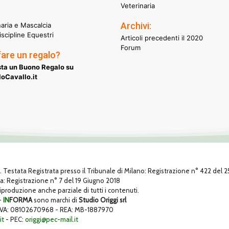
Veterinaria
Archivi:
naria e Mascalcia
iscipline Equestri
Articoli precedenti il 2020
Forum
fare un regalo?
ta un Buono Regalo su
oCavallo.it
1. Testata Registrata presso il Tribunale di Milano: Registrazione n° 422 del
za: Registrazione n° 7 del 19 Giugno 2018
 riproduzione anche parziale di tutti i contenuti.
-
IN
FORMA
sono marchi di
Studio Origgi srl
 P. IVA: 08102670968 - REA: MB-1887970
it
- PEC:
origgi@pec-mail.it