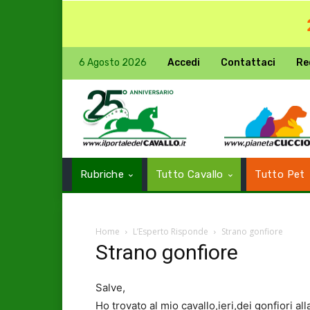
6 Agosto 2026
Accedi
Contattaci
Re
Rubriche
Tutto Cavallo
Tutto Pet
Home
L’Esperto Risponde
Strano gonfiore
Strano gonfiore
Salve,
Ho trovato al mio cavallo,ieri,dei gonfiori al