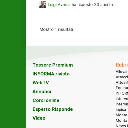
Luigi Aversa
ha risposto
20 anni fa
Mostro 1 risultati
Rubri
Tessere Premium
Alleva
INFORMA rivista
Attacc
WebTV
Attual
Equitu
Annunci
INFORM
Interve
Corsi online
Intervi
Esperto Risponde
Ippica
Monta 
Video
Monta
News P