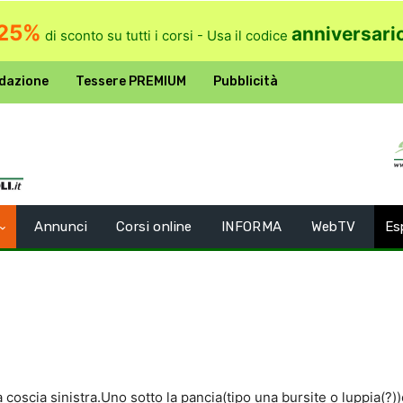
25%
anniversari
di sconto su tutti i corsi - Usa il codice
dazione
Tessere PREMIUM
Pubblicità
Annunci
Corsi online
INFORMA
WebTV
Es
la coscia sinistra.Uno sotto la pancia(tipo una bursite o luppia(?)