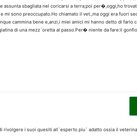
ssunta sbagliata nel coricarsi a terra;poi per�,oggi,ho trovat
i e mi sono preoccupato.Ho chiamato il vet.,ma oggi era fuori se
e cammina bene e,anzi,i miei amici mi hanno detto di farlo c
giatina di una mezz`oretta al passo.Per� niente da fare:il gonfi
 rivolgere i suoi quesiti all`esperto piu` adatto ossia il veterina