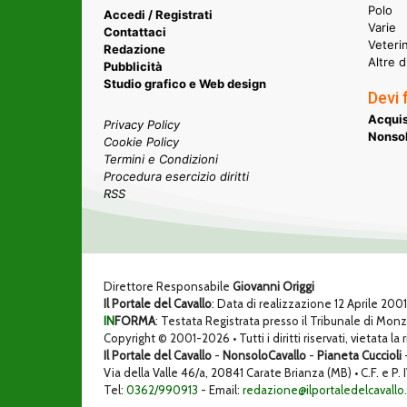
Polo
Accedi / Registrati
Varie
Contattaci
Veteri
Redazione
Altre d
Pubblicità
Studio grafico e Web design
Devi 
Acquis
Privacy Policy
Nonsol
Cookie Policy
Termini e Condizioni
Procedura esercizio diritti
RSS
Direttore Responsabile
Giovanni Origgi
Il Portale del Cavallo
: Data di realizzazione 12 Aprile 200
IN
FORMA
: Testata Registrata presso il Tribunale di Mon
Copyright © 2001-2026 • Tutti i diritti riservati, vietata la
Il Portale del Cavallo
-
NonsoloCavallo
-
Pianeta Cuccioli
Via della Valle 46/a, 20841 Carate Brianza (MB) • C.F. e
Tel:
0362/990913
- Email:
redazione@ilportaledelcavallo.