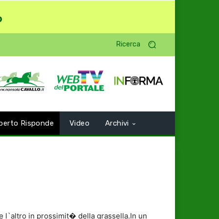
o
Ricerca
perto Risponde
Video
Archivi
)e l`altro in prossimit� della grassella.In un