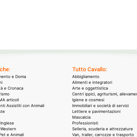
che:
Tutto Cavallo:
mento e Doma
Abbigliamento
hi
Alimenti e integratori
ità e Cronaca
Arte e oggettistica
rismo
Centri ippici, agriturismi, allevame
A articoli
Igiene e cosmesi
nti Assistiti con Animali
Immobiliari e società di servizi
ste
Lettiere e pavimentazioni
Mascalcia
Inglese
Professionisti
 Western
Selleria, scuderia e attrezzature
et e Animali
Van, trailer, carrozze e trasporto