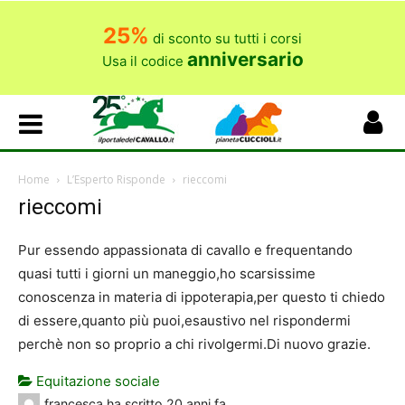
25%
di sconto su tutti i corsi
anniversario
Usa il codice
Home
L’Esperto Risponde
rieccomi
rieccomi
Pur essendo appassionata di cavallo e frequentando
quasi tutti i giorni un maneggio,ho scarsissime
conoscenza in materia di ippoterapia,per questo ti chiedo
di essere,quanto più puoi,esaustivo nel rispondermi
perchè non so proprio a chi rivolgermi.Di nuovo grazie.
Equitazione sociale
francesca
ha scritto
20 anni fa