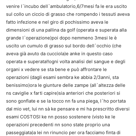
venire l`incubo dell`ambulatorio,6/7mesi fa le era uscito
sul collo un ciccio di grasso che rompendo i tessuti aveva
fatto infezione e nel giro di pochissimo aveva le
dimensioni di una pallina da golf (operata e superata alla
grande l`operazione)poi dopo nemmeno 3mesi le è
uscito un cumulo di grasso sul bordo dell`occhio (che
aveva già avuto da cucciola)e anke in questo caso
operata e superata!!ogni volta analisi del sangue e degli
organi x vedere se sta bene e può affrontare le
operazioni (dagli esami sembra ke abbia 2/3anni, sta
benissimo)ora le giunture delle zampe (all`altezza delle
ns caviglie x farti capire)sia anteriori che posteriori si
sono gonfiate e se la tocco nn fa una piega, l`ho portata
dal mio vet, lui nn sà ke pensare e mi ha prescritto diversi
esami COSTOSI ke nn posso sostenere (visto ke le
operazioni precedenti nn sono state proprio una
passeggiata)a lei nn rinuncio per ora facciamo finta di