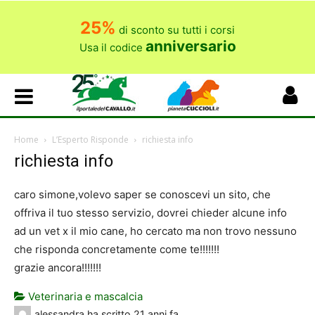
25%
di sconto su tutti i corsi
anniversario
Usa il codice
Home
L’Esperto Risponde
richiesta info
richiesta info
caro simone,volevo saper se conoscevi un sito, che
offriva il tuo stesso servizio, dovrei chieder alcune info
ad un vet x il mio cane, ho cercato ma non trovo nessuno
che risponda concretamente come te!!!!!!!
grazie ancora!!!!!!!
Veterinaria e mascalcia
alessandra
ha scritto
21 anni fa