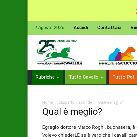
7 Agosto 2026
Accedi
Contattaci
Re
Rubriche
Tutto Cavallo
Tutto Pet
Home
L’Esperto Risponde
Qual è meglio?
Qual è meglio?
Egregio dottore Marco Roghi, buonasera, è 
Volevo chiederLE se è vero che i cavalli cast