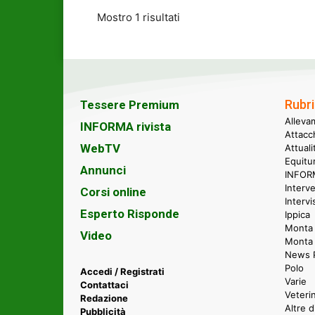
Mostro 1 risultati
Rubri
Tessere Premium
Alleva
INFORMA rivista
Attacc
WebTV
Attual
Equitu
Annunci
INFORM
Interve
Corsi online
Intervi
Esperto Risponde
Ippica
Monta 
Video
Monta
News P
Polo
Accedi / Registrati
Varie
Contattaci
Veteri
Redazione
Altre d
Pubblicità