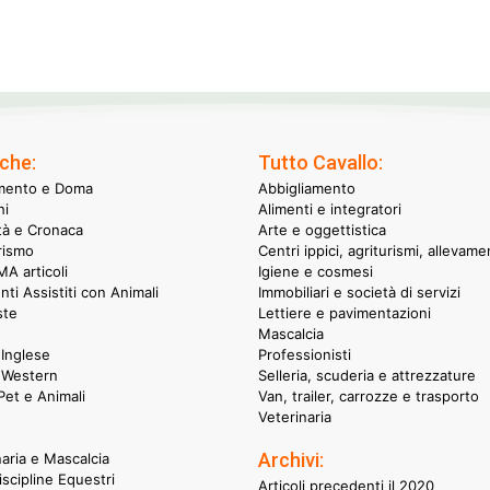
che:
Tutto Cavallo:
mento e Doma
Abbigliamento
hi
Alimenti e integratori
ità e Cronaca
Arte e oggettistica
rismo
Centri ippici, agriturismi, allevame
A articoli
Igiene e cosmesi
nti Assistiti con Animali
Immobiliari e società di servizi
ste
Lettiere e pavimentazioni
Mascalcia
Inglese
Professionisti
 Western
Selleria, scuderia e attrezzature
et e Animali
Van, trailer, carrozze e trasporto
Veterinaria
Archivi:
naria e Mascalcia
iscipline Equestri
Articoli precedenti il 2020