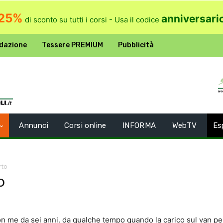
25%
anniversari
di sconto su tutti i corsi - Usa il codice
dazione
Tessere PREMIUM
Pubblicità
Annunci
Corsi online
INFORMA
WebTV
Es
rto
o
n me da sei anni. da qualche tempo quando la carico sul van per 