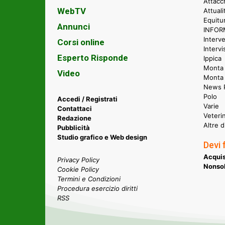
Attacc
WebTV
Attual
Equitu
Annunci
INFORM
Interve
Corsi online
Intervi
Esperto Risponde
Ippica
Monta 
Video
Monta
News P
Polo
Accedi / Registrati
Varie
Contattaci
Veteri
Redazione
Altre d
Pubblicità
Studio grafico e Web design
Devi 
Acquis
Privacy Policy
Nonsol
Cookie Policy
Termini e Condizioni
Procedura esercizio diritti
RSS