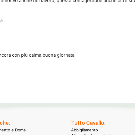
 emotivo anche nel lavoro, questo contagerebbe anche altre situ
fa
ancora con più calma.buona giornata.
che:
Tutto Cavallo:
mento e Doma
Abbigliamento