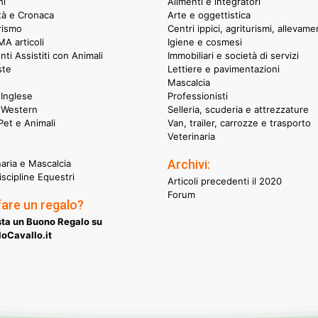
hi
Alimenti e integratori
ità e Cronaca
Arte e oggettistica
rismo
Centri ippici, agriturismi, allevame
A articoli
Igiene e cosmesi
nti Assistiti con Animali
Immobiliari e società di servizi
ste
Lettiere e pavimentazioni
Mascalcia
Inglese
Professionisti
 Western
Selleria, scuderia e attrezzature
et e Animali
Van, trailer, carrozze e trasporto
Veterinaria
Archivi:
naria e Mascalcia
iscipline Equestri
Articoli precedenti il 2020
Forum
fare un regalo?
ta un Buono Regalo su
oCavallo.it