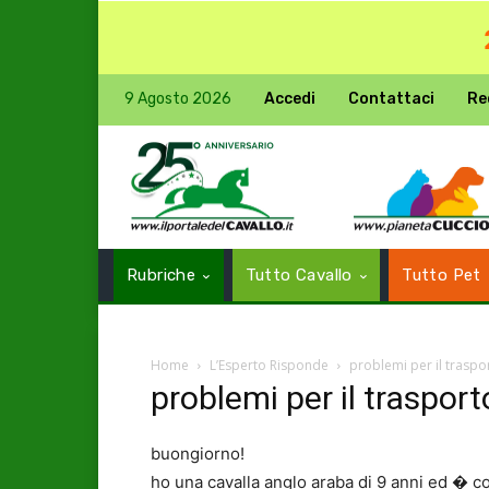
9 Agosto 2026
Accedi
Contattaci
Re
Rubriche
Tutto Cavallo
Tutto Pet
Home
L’Esperto Risponde
problemi per il traspo
problemi per il trasport
buongiorno!
ho una cavalla anglo araba di 9 anni ed � co