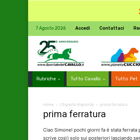
7 Agosto 2026
Accedi
Contattaci
Re
Rubriche
Tutto Cavallo
Tutto Pet
Home
L’Esperto Risponde
prima ferratura
prima ferratura
Ciao Simone! pochi giorni fa è stata ferrata 
scrive così) solo sui posteriori lasciando s