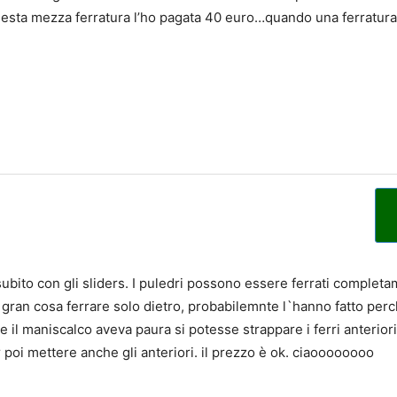
uesta mezza ferratura l’ho pagata 40 euro…quando una ferratura
ito con gli sliders. I puledri possono essere ferrati completa
gran cosa ferrare solo dietro, probabilemnte l`hanno fatto perch
e e il maniscalco aveva paura si potesse strappare i ferri anteriori
r poi mettere anche gli anteriori. il prezzo è ok. ciaoooooooo