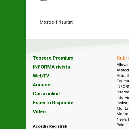
Mostro 1 risultati
Rubri
Tessere Premium
Alleva
INFORMA rivista
Attacc
WebTV
Attual
Equitu
Annunci
INFORM
Interve
Corsi online
Intervi
Esperto Risponde
Ippica
Monta 
Video
Monta
News P
Polo
Accedi / Registrati