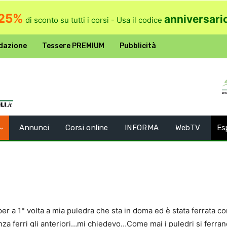
25%
anniversari
di sconto su tutti i corsi - Usa il codice
dazione
Tessere PREMIUM
Pubblicità
Annunci
Corsi online
INFORMA
WebTV
Es
per a 1° volta a mia puledra che sta in doma ed è stata ferrata co
enza ferri gli anteriori…mi chiedevo…Come mai i puledri si ferran