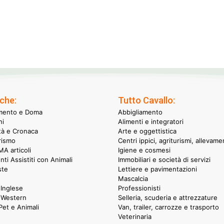
che:
Tutto Cavallo:
mento e Doma
Abbigliamento
hi
Alimenti e integratori
ità e Cronaca
Arte e oggettistica
rismo
Centri ippici, agriturismi, allevame
A articoli
Igiene e cosmesi
nti Assistiti con Animali
Immobiliari e società di servizi
ste
Lettiere e pavimentazioni
Mascalcia
Inglese
Professionisti
 Western
Selleria, scuderia e attrezzature
et e Animali
Van, trailer, carrozze e trasporto
Veterinaria