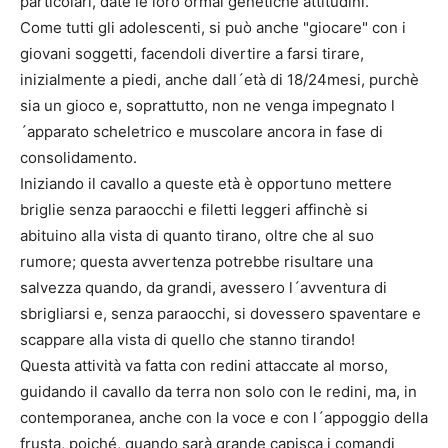
particolari, date le loro ormai genetiche attitudini.
Come tutti gli adolescenti, si può anche "giocare" con i
giovani soggetti, facendoli divertire a farsi tirare,
inizialmente a piedi, anche dall´età di 18/24mesi, purchè
sia un gioco e, soprattutto, non ne venga impegnato l
´apparato scheletrico e muscolare ancora in fase di
consolidamento.
Iniziando il cavallo a queste età è opportuno mettere
briglie senza paraocchi e filetti leggeri affinchè si
abituino alla vista di quanto tirano, oltre che al suo
rumore; questa avvertenza potrebbe risultare una
salvezza quando, da grandi, avessero l´avventura di
sbrigliarsi e, senza paraocchi, si dovessero spaventare e
scappare alla vista di quello che stanno tirando!
Questa attività va fatta con redini attaccate al morso,
guidando il cavallo da terra non solo con le redini, ma, in
contemporanea, anche con la voce e con l´appoggio della
frusta, poiché, quando sarà grande capisca i comandi