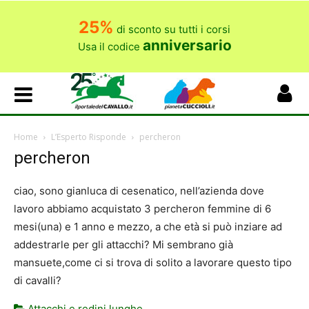
25%
di sconto su tutti i corsi
anniversario
Usa il codice
Home
L’Esperto Risponde
percheron
percheron
ciao, sono gianluca di cesenatico, nell’azienda dove
lavoro abbiamo acquistato 3 percheron femmine di 6
mesi(una) e 1 anno e mezzo, a che età si può inziare ad
addestrarle per gli attacchi? Mi sembrano già
mansuete,come ci si trova di solito a lavorare questo tipo
di cavalli?
Attacchi e redini lunghe