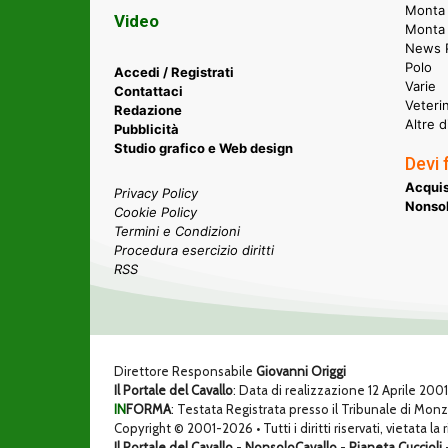
Monta 
Video
Monta
News P
Polo
Accedi / Registrati
Varie
Contattaci
Veteri
Redazione
Altre d
Pubblicità
Studio grafico e Web design
Devi 
Acquis
Privacy Policy
Nonsol
Cookie Policy
Termini e Condizioni
Procedura esercizio diritti
RSS
Direttore Responsabile
Giovanni Origgi
Il Portale del Cavallo
: Data di realizzazione 12 Aprile 200
IN
FORMA
: Testata Registrata presso il Tribunale di Mon
Copyright © 2001-2026 • Tutti i diritti riservati, vietata la
Il Portale del Cavallo
-
NonsoloCavallo
-
Pianeta Cuccioli