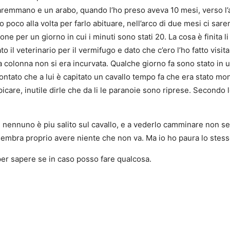
maremmano e un arabo, quando l’ho preso aveva 10 mesi, verso l’a
poco alla volta per farlo abituare, nell’arco di due mesi ci sare
ne per un giorno in cui i minuti sono stati 20. La cosa è finita l
 il veterinario per il vermifugo e dato che c’ero l’ho fatto visita
a colonna non si era incurvata. Qualche giorno fa sono stato in
contato che a lui è capitato un cavallo tempo fa che era stato 
icare, inutile dirle che da li le paranoie sono riprese. Secondo 
a, nennuno è piu salito sul cavallo, e a vederlo camminare non
embra proprio avere niente che non va. Ma io ho paura lo stess
er sapere se in caso posso fare qualcosa.