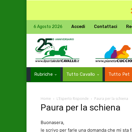
6 Agosto 2026
Accedi
Contattaci
Re
Rubriche
Tutto Cavallo
Tutto Pet
Home
L’Esperto Risponde
Paura per la schiena
Paura per la schiena
Buonasera,
le scrivo per farle una domanda che mi sta 