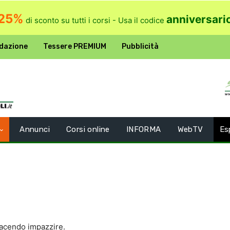
25%
anniversari
di sconto su tutti i corsi - Usa il codice
dazione
Tessere PREMIUM
Pubblicità
Annunci
Corsi online
INFORMA
WebTV
Es
facendo impazzire.