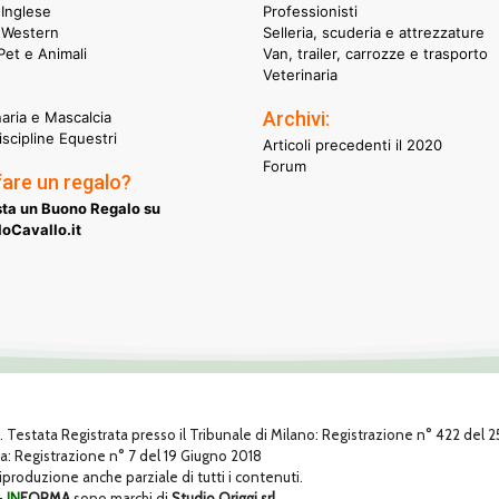
Inglese
Professionisti
 Western
Selleria, scuderia e attrezzature
et e Animali
Van, trailer, carrozze e trasporto
Veterinaria
Archivi:
naria e Mascalcia
iscipline Equestri
Articoli precedenti il 2020
Forum
fare un regalo?
ta un Buono Regalo su
oCavallo.it
1. Testata Registrata presso il Tribunale di Milano: Registrazione n° 422 del
za: Registrazione n° 7 del 19 Giugno 2018
 riproduzione anche parziale di tutti i contenuti.
-
IN
FORMA
sono marchi di
Studio Origgi srl