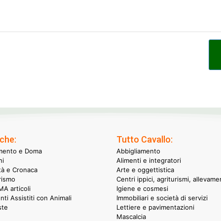
che:
Tutto Cavallo:
mento e Doma
Abbigliamento
hi
Alimenti e integratori
ità e Cronaca
Arte e oggettistica
rismo
Centri ippici, agriturismi, allevame
A articoli
Igiene e cosmesi
nti Assistiti con Animali
Immobiliari e società di servizi
ste
Lettiere e pavimentazioni
Mascalcia