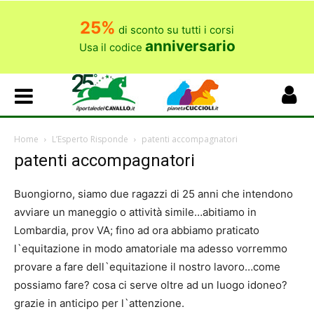
25%
di sconto su tutti i corsi
anniversario
Usa il codice
Home
L’Esperto Risponde
patenti accompagnatori
patenti accompagnatori
Buongiorno, siamo due ragazzi di 25 anni che intendono
avviare un maneggio o attività simile…abitiamo in
Lombardia, prov VA; fino ad ora abbiamo praticato
l`equitazione in modo amatoriale ma adesso vorremmo
provare a fare dell`equitazione il nostro lavoro…come
possiamo fare? cosa ci serve oltre ad un luogo idoneo?
grazie in anticipo per l`attenzione.