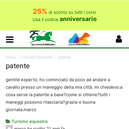
25%
di sconto su tutti i corsi
anniversario
Usa il codice
Home
L’Esperto Risponde
patente
patente
gentile esperto, ho cominciato da poco ad andare a
cavallo presso un maneggio della mia città. mi chiedevo:a
cosa serve la patente a base?come si ottiene?tutti i
maneggi possono rilasciarla?grazie e buona
giornata.marco
Turismo equestre
marco
ha scritto
21 anni fa