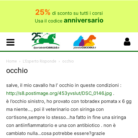
25%
di sconto su tutti i corsi
anniversario
Usa il codice
Home
L’Esperto Risponde
occhio
occhio
salve, il mio cavallo ha l’ occhio in queste condizioni :
http://s8.postimage.org/453yvslut/DSC_0146.jpg
.
è l’occhio sinistro, ho provato con tobradex pomata x 6 gg
ma niente…, poi il veterinario con siringa con
cortisone,sempre lo stesso…ha fatto in fine una siringa
con antiinfiammatorio e una con antibiotico . non è
cambiato nulla…cosa potrebbe essere?grazie