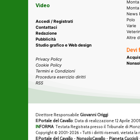
Monta 
Video
Monta
News P
Polo
Accedi / Registrati
Varie
Contattaci
Veteri
Redazione
Altre d
Pubblicità
Studio grafico e Web design
Devi 
Acquis
Privacy Policy
Nonsol
Cookie Policy
Termini e Condizioni
Procedura esercizio diritti
RSS
Direttore Responsabile
Giovanni Origgi
Il Portale del Cavallo
: Data di realizzazione 12 Aprile 200
IN
FORMA
: Testata Registrata presso il Tribunale di Mon
Copyright © 2001-2026 • Tutti i diritti riservati, vietata la
Il Portale del Cavallo
-
NonsoloCavallo
-
Pianeta Cuccioli