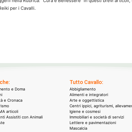
eggerli nella Rubrica: "Cura e Benessere" in questi brevi articoli,
iki per i Cavalli.
che:
Tutto Cavallo:
mento e Doma
Abbigliamento
hi
Alimenti e integratori
ità e Cronaca
Arte e oggettistica
rismo
Centri ippici, agriturismi, allevame
A articoli
Igiene e cosmesi
nti Assistiti con Animali
Immobiliari e società di servizi
ste
Lettiere e pavimentazioni
Mascalcia