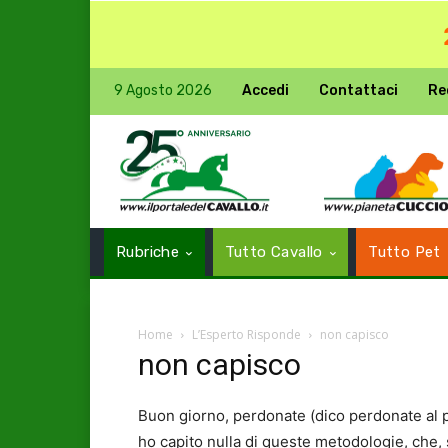
9 Agosto 2026
Accedi
Contattaci
Re
Rubriche
Tutto Cavallo
Tutto Pet
Home
L’Esperto Risponde
non capisco
non capisco
Buon giorno, perdonate (dico perdonate al p
ho capito nulla di queste metodologie, che, 