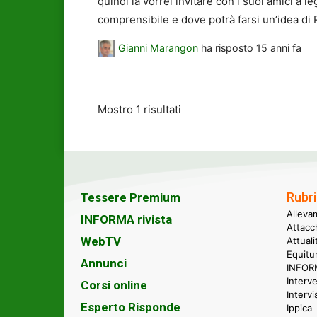
quindi la vorrei invitare con i suoi amici a l
comprensibile e dove potrà farsi un’idea di Re
Gianni Marangon
ha risposto
15 anni fa
Mostro 1 risultati
Rubri
Tessere Premium
Alleva
INFORMA rivista
Attacc
WebTV
Attual
Equitu
Annunci
INFORM
Interve
Corsi online
Intervi
Esperto Risponde
Ippica