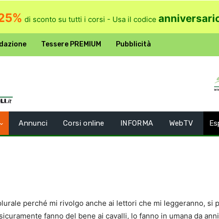
25%
anniversari
di sconto su tutti i corsi - Usa il codice
dazione
Tessere PREMIUM
Pubblicità
Annunci
Corsi online
INFORMA
WebTV
Es
lurale perché mi rivolgo anche ai lettori che mi leggeranno, si
sicuramente fanno del bene ai cavalli, lo fanno in umana da anni,