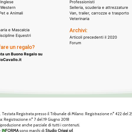
Inglese
Professionisti
 Western
Selleria, scuderia e attrezzature
et e Animali
Van, trailer, carrozze e trasporto
Veterinaria
Archivi:
naria e Mascalcia
iscipline Equestri
Articoli precedenti il 2020
Forum
fare un regalo?
ta un Buono Regalo su
oCavallo.it
1. Testata Registrata presso il Tribunale di Milano: Registrazione n° 422 del
za: Registrazione n° 7 del 19 Giugno 2018
 riproduzione anche parziale di tutti i contenuti.
-
IN
FORMA
sono marchi di
Studio Origgi srl