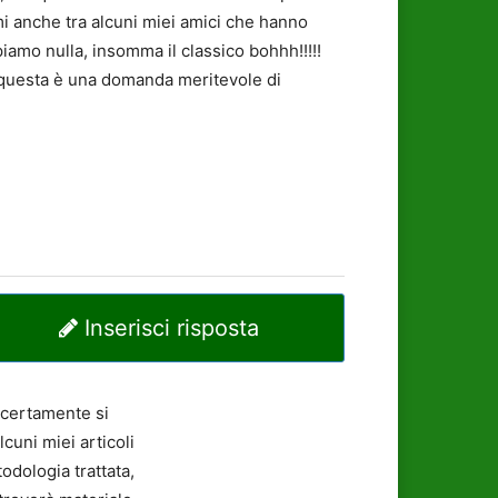
i anche tra alcuni miei amici che hanno
mo nulla, insomma il classico bohhh!!!!!
se questa è una domanda meritevole di
Inserisci risposta
 certamente si
cuni miei articoli
odologia trattata,