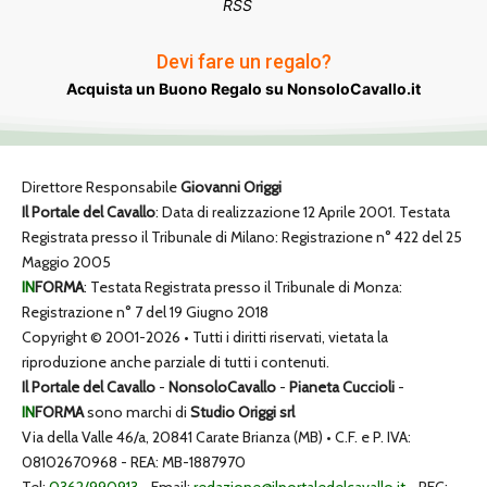
RSS
Devi fare un regalo?
Acquista un Buono Regalo su NonsoloCavallo.it
Direttore Responsabile
Giovanni Origgi
Il Portale del Cavallo
: Data di realizzazione 12 Aprile 2001. Testata
Registrata presso il Tribunale di Milano: Registrazione n° 422 del 25
Maggio 2005
IN
FORMA
: Testata Registrata presso il Tribunale di Monza:
Registrazione n° 7 del 19 Giugno 2018
Copyright © 2001-2026 • Tutti i diritti riservati, vietata la
riproduzione anche parziale di tutti i contenuti.
Il Portale del Cavallo
-
NonsoloCavallo
-
Pianeta Cuccioli
-
IN
FORMA
sono marchi di
Studio Origgi srl
Via della Valle 46/a, 20841 Carate Brianza (MB) • C.F. e P. IVA:
08102670968 - REA: MB-1887970
Tel:
0362/990913
- Email:
redazione@ilportaledelcavallo.it
- PEC: