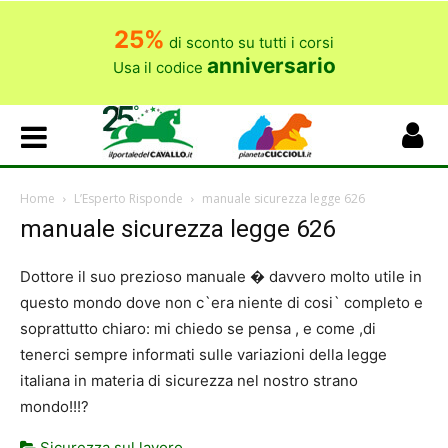
25%
di sconto su tutti i corsi
anniversario
Usa il codice
Home
L’Esperto Risponde
manuale sicurezza legge 626
manuale sicurezza legge 626
Dottore il suo prezioso manuale � davvero molto utile in
questo mondo dove non c`era niente di cosi` completo e
soprattutto chiaro: mi chiedo se pensa , e come ,di
tenerci sempre informati sulle variazioni della legge
italiana in materia di sicurezza nel nostro strano
mondo!!!?
Sicurezza sul lavoro