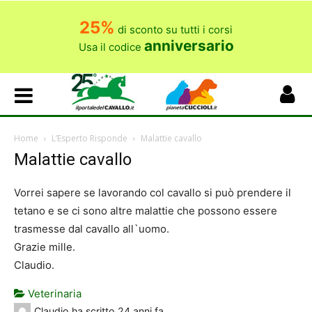
25%
di sconto su tutti i corsi
anniversario
Usa il codice
Home
L’Esperto Risponde
Malattie cavallo
Malattie cavallo
Vorrei sapere se lavorando col cavallo si può prendere il
tetano e se ci sono altre malattie che possono essere
trasmesse dal cavallo all`uomo.
Grazie mille.
Claudio.
Veterinaria
Claudio
ha scritto
24 anni fa