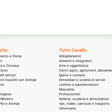
che:
Tutto Cavallo:
mento e Doma
Abbigliamento
hi
Alimenti e integratori
ità e Cronaca
Arte e oggettistica
rismo
Centri ippici, agriturismi, allevame
A articoli
Igiene e cosmesi
nti Assistiti con Animali
Immobiliari e società di servizi
ste
Lettiere e pavimentazioni
Mascalcia
Inglese
Professionisti
 Western
Selleria, scuderia e attrezzature
et e Animali
Van, trailer, carrozze e trasporto
Veterinaria