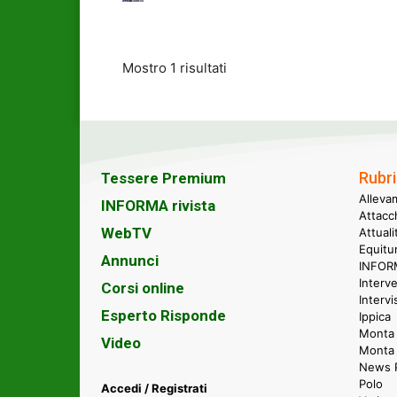
Mostro 1 risultati
Rubri
Tessere Premium
Alleva
INFORMA rivista
Attacc
WebTV
Attual
Equitu
Annunci
INFORM
Interve
Corsi online
Intervi
Esperto Risponde
Ippica
Monta 
Video
Monta
News P
Polo
Accedi / Registrati