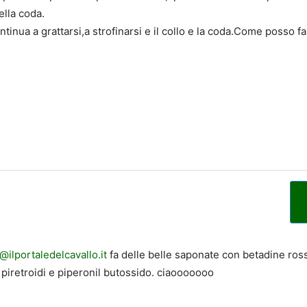
ella coda.
inua a grattarsi,a strofinarsi e il collo e la coda.Come posso f
ilportaledelcavallo.it
fa delle belle saponate con betadine ros
i piretroidi e piperonil butossido. ciaooooooo