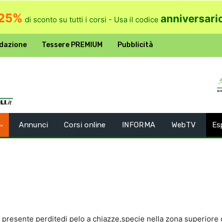
25%
anniversari
di sconto su tutti i corsi - Usa il codice
dazione
Tessere PREMIUM
Pubblicità
Annunci
Corsi online
INFORMA
WebTV
Es
esente perditedi pelo a chiazze,specie nella zona superiore del 