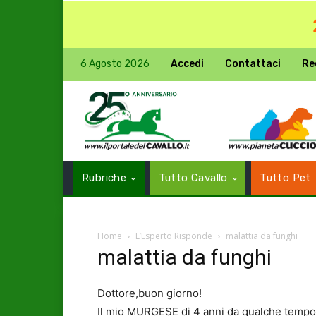
6 Agosto 2026
Accedi
Contattaci
Re
Rubriche
Tutto Cavallo
Tutto Pet
Home
L’Esperto Risponde
malattia da funghi
malattia da funghi
Dottore,buon giorno!
Il mio MURGESE di 4 anni da qualche tempo pr