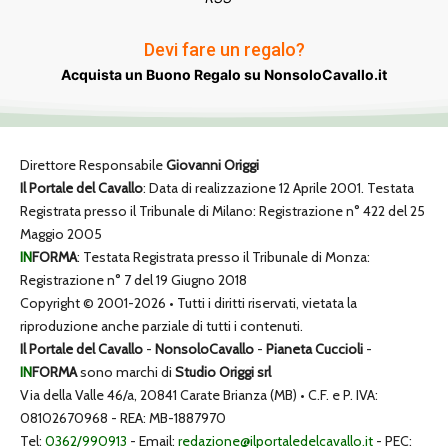
Devi fare un regalo?
Acquista un Buono Regalo su NonsoloCavallo.it
Direttore Responsabile
Giovanni Origgi
Il Portale del Cavallo
: Data di realizzazione 12 Aprile 2001. Testata
Registrata presso il Tribunale di Milano: Registrazione n° 422 del 25
Maggio 2005
IN
FORMA
: Testata Registrata presso il Tribunale di Monza:
Registrazione n° 7 del 19 Giugno 2018
Copyright © 2001-2026 • Tutti i diritti riservati, vietata la
riproduzione anche parziale di tutti i contenuti.
Il Portale del Cavallo
-
NonsoloCavallo
-
Pianeta Cuccioli
-
IN
FORMA
sono marchi di
Studio Origgi srl
Via della Valle 46/a, 20841 Carate Brianza (MB) • C.F. e P. IVA:
08102670968 - REA: MB-1887970
Tel:
0362/990913
- Email:
redazione@ilportaledelcavallo.it
- PEC: