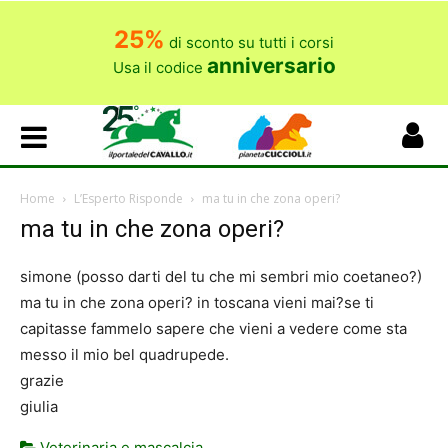
25%
di sconto su tutti i corsi
anniversario
Usa il codice
Home
L’Esperto Risponde
ma tu in che zona operi?
ma tu in che zona operi?
simone (posso darti del tu che mi sembri mio coetaneo?)
ma tu in che zona operi? in toscana vieni mai?se ti
capitasse fammelo sapere che vieni a vedere come sta
messo il mio bel quadrupede.
grazie
giulia
Veterinaria e mascalcia