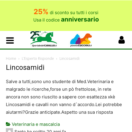
25%
di sconto su tutti i corsi
anniversario
Usa il codice
Home
L’Esperto Risponde
Lincosamidi
Lincosamidi
Salve a tutti,sono uno studente di Med.Veterinaria e
malgrado le ricerche,forse un pò frettolose, in rete
ancora non sono riuscito a sapere con esattezza xkè
Lincosamidi e cavalli non vanno d`accordo.Lei potrebbe
aiutarmi?Grazie anticipate.Aspetto una sua risposta
Veterinaria e mascalcia
Santo
ha scritto
20 anni fa