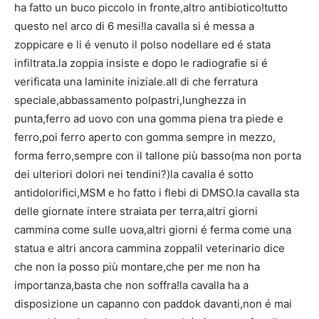
ha fatto un buco piccolo in fronte,altro antibiotico!tutto
questo nel arco di 6 mesi!la cavalla si é messa a
zoppicare e li é venuto il polso nodellare ed é stata
infiltrata.la zoppia insiste e dopo le radiografie si é
verificata una laminite iniziale.all di che ferratura
speciale,abbassamento polpastri,lunghezza in
punta,ferro ad uovo con una gomma piena tra piede e
ferro,poi ferro aperto con gomma sempre in mezzo,
forma ferro,sempre con il tallone più basso(ma non porta
dei ulteriori dolori nei tendini?)la cavalla é sotto
antidolorifici,MSM e ho fatto i flebi di DMSO.la cavalla sta
delle giornate intere straiata per terra,altri giorni
cammina come sulle uova,altri giorni é ferma come una
statua e altri ancora cammina zoppa!il veterinario dice
che non la posso più montare,che per me non ha
importanza,basta che non soffra!la cavalla ha a
disposizione un capanno con paddok davanti,non é mai