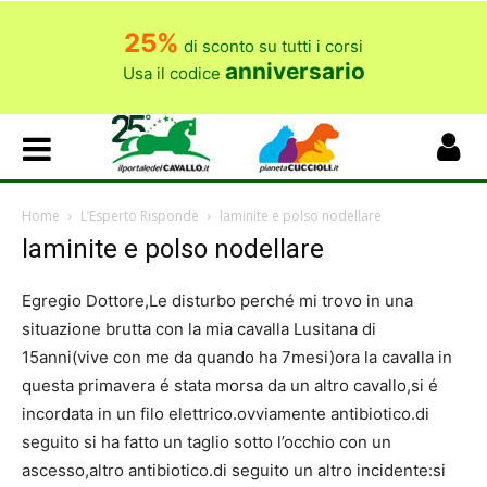
25%
di sconto su tutti i corsi
anniversario
Usa il codice
Home
L’Esperto Risponde
laminite e polso nodellare
laminite e polso nodellare
Egregio Dottore,Le disturbo perché mi trovo in una
situazione brutta con la mia cavalla Lusitana di
15anni(vive con me da quando ha 7mesi)ora la cavalla in
questa primavera é stata morsa da un altro cavallo,si é
incordata in un filo elettrico.ovviamente antibiotico.di
seguito si ha fatto un taglio sotto l’occhio con un
ascesso,altro antibiotico.di seguito un altro incidente:si