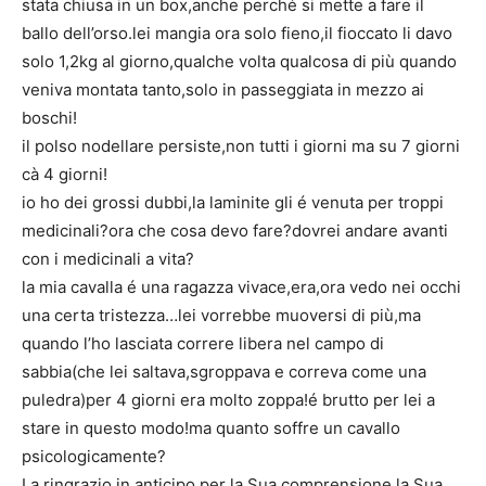
stata chiusa in un box,anche perché si mette a fare il
ballo dell’orso.lei mangia ora solo fieno,il fioccato li davo
solo 1,2kg al giorno,qualche volta qualcosa di più quando
veniva montata tanto,solo in passeggiata in mezzo ai
boschi!
il polso nodellare persiste,non tutti i giorni ma su 7 giorni
cà 4 giorni!
io ho dei grossi dubbi,la laminite gli é venuta per troppi
medicinali?ora che cosa devo fare?dovrei andare avanti
con i medicinali a vita?
la mia cavalla é una ragazza vivace,era,ora vedo nei occhi
una certa tristezza…lei vorrebbe muoversi di più,ma
quando l’ho lasciata correre libera nel campo di
sabbia(che lei saltava,sgroppava e correva come una
puledra)per 4 giorni era molto zoppa!é brutto per lei a
stare in questo modo!ma quanto soffre un cavallo
psicologicamente?
La ringrazio in anticipo per la Sua comprensione,la Sua