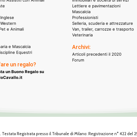
nti Assistiti con Animali
Immobiliari e società di servizi
ste
Lettiere e pavimentazioni
Mascalcia
Inglese
Professionisti
 Western
Selleria, scuderia e attrezzature
et e Animali
Van, trailer, carrozze e trasporto
Veterinaria
Archivi:
naria e Mascalcia
iscipline Equestri
Articoli precedenti il 2020
Forum
fare un regalo?
ta un Buono Regalo su
oCavallo.it
1. Testata Registrata presso il Tribunale di Milano: Registrazione n° 422 del