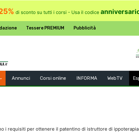
25%
anniversari
di sconto su tutti i corsi - Usa il codice
dazione
Tessere PREMIUM
Pubblicità
Annunci
Corsi online
INFORMA
WebTV
Es
i requisiti per ottenere il patentino di istruttore di ippoterapia 