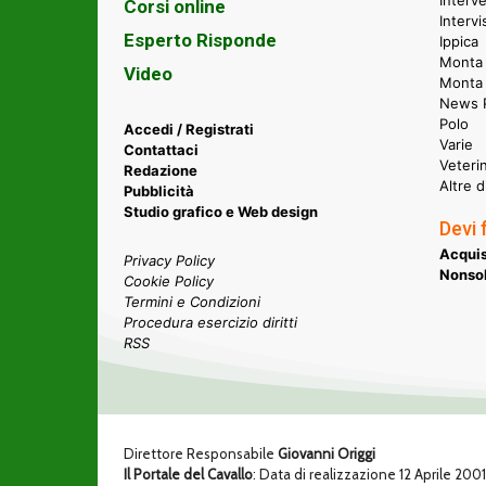
Interve
Corsi online
Intervi
Esperto Risponde
Ippica
Monta 
Video
Monta
News P
Polo
Accedi / Registrati
Varie
Contattaci
Veteri
Redazione
Altre d
Pubblicità
Studio grafico e Web design
Devi 
Acquis
Privacy Policy
Nonsol
Cookie Policy
Termini e Condizioni
Procedura esercizio diritti
RSS
Direttore Responsabile
Giovanni Origgi
Il Portale del Cavallo
: Data di realizzazione 12 Aprile 200