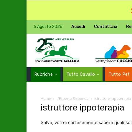
6 Agosto 2026
Accedi
Contattaci
Re
Rubriche
Tutto Cavallo
Tutto Pet
Home
L’Esperto Risponde
istruttore ippoterapia
istruttore ippoterapia
Salve, vorrei cortesemente sapere quali sono 