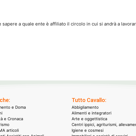
apere a quale ente è affiliato il circolo in cui si andrà a lavorar
che:
Tutto Cavallo:
mento e Doma
Abbigliamento
hi
Alimenti e integratori
ità e Cronaca
Arte e oggettistica
rismo
Centri ippici, agriturismi, allevame
A articoli
Igiene e cosmesi