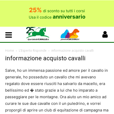
25%
di sconto su tutti i corsi
anniversario
Usa il codice
Home
L’Esperto Risponde
informazione acquisto cavalli
informazione acquisto cavalli
Salve, ho un immensa passione ed amore per il cavallo in
generale, ho posseduto un cavallo che mi avevano
regalato dove essere riusciti ha salvarlo da macello, era
bellissimo ed � stato grazie a lui che ho imparato a
passeggiare per le montagne. Ora aiuto un mio amico ad
curare le sue due cavalle con il un puledrino, e vorrei
proporgli di aprire un club di equitazione di campagna ma