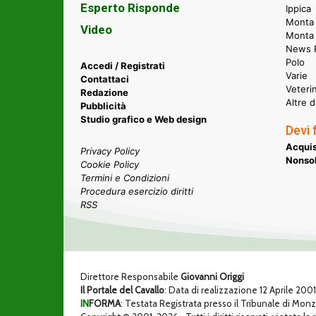
Esperto Risponde
Ippica
Monta 
Video
Monta
News P
Polo
Accedi / Registrati
Varie
Contattaci
Veteri
Redazione
Altre d
Pubblicità
Studio grafico e Web design
Devi 
Acquis
Privacy Policy
Nonsol
Cookie Policy
Termini e Condizioni
Procedura esercizio diritti
RSS
Direttore Responsabile
Giovanni Origgi
Il Portale del Cavallo
: Data di realizzazione 12 Aprile 200
IN
FORMA
: Testata Registrata presso il Tribunale di Mon