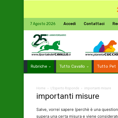
7 Agosto 2026
Accedi
Contattaci
Re
Rubriche
Tutto Cavallo
Tutto Pet
Home
L’Esperto Risponde
importanti misure
importanti misure
Salve, vorrei sapere (perchè è una question
supera una certa misura e viene considerato