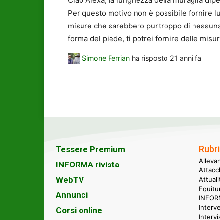
Ciao Alexa, la lunghezza della muraglia dipe
Per questo motivo non è possibile fornire lu
misure che sarebbero purtroppo di nessuna ut
forma del piede, ti potrei fornire delle misu
Simone Ferrian
ha risposto
21 anni fa
Rubri
Tessere Premium
Alleva
INFORMA rivista
Attacc
WebTV
Attual
Equitu
Annunci
INFORM
Interve
Corsi online
Intervi