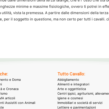
nde dalle dimensioni della terza falange, che è l`osso che sta d
nghezze minime e massime fisiologiche, ovvero ti potrei in effet
ilità, vista la premessa. A partire dalle dimensioni della terza 
re, per il soggetto in questione, ma non certo per tutti i cavalli
che:
Tutto Cavallo:
mento e Doma
Abbigliamento
hi
Alimenti e integratori
ità e Cronaca
Arte e oggettistica
rismo
Centri ippici, agriturismi, allevame
A articoli
Igiene e cosmesi
nti Assistiti con Animali
Immobiliari e società di servizi
ste
Lettiere e pavimentazioni