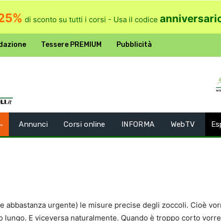
25%
anniversari
di sconto su tutti i corsi - Usa il codice
dazione
Tessere PREMIUM
Pubblicità
Annunci
Corsi online
INFORMA
WebTV
Es
e abbastanza urgente) le misure precise degli zoccoli. Cioè vor
 lungo. E viceversa naturalmente. Quando è troppo corto vorrei