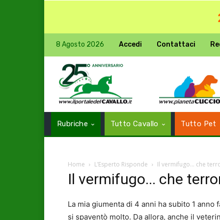
8 Agosto 2026
Accedi
Contattaci
Re
Rubriche
Tutto Cavallo
Tutto Pet
Home
L’Esperto Risponde
Il vermifugo... che terr
Il vermifugo... che terro
La mia giumenta di 4 anni ha subito 1 anno 
si spaventò molto. Da allora, anche il veteri