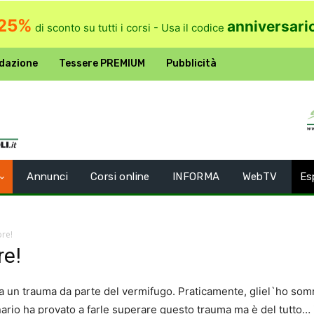
25%
anniversari
di sconto su tutti i corsi - Usa il codice
dazione
Tessere PREMIUM
Pubblicità
Annunci
Corsi online
INFORMA
WebTV
Es
ore!
re!
fa un trauma da parte del vermifugo. Praticamente, gliel`ho somm
nario ha provato a farle superare questo trauma ma è del tutto… i