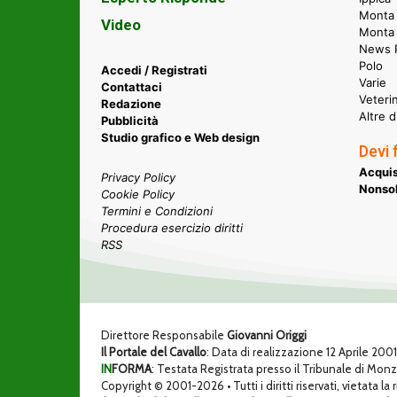
Monta 
Video
Monta
News P
Polo
Accedi / Registrati
Varie
Contattaci
Veteri
Redazione
Altre d
Pubblicità
Studio grafico e Web design
Devi 
Acquis
Privacy Policy
Nonsol
Cookie Policy
Termini e Condizioni
Procedura esercizio diritti
RSS
Direttore Responsabile
Giovanni Origgi
Il Portale del Cavallo
: Data di realizzazione 12 Aprile 200
IN
FORMA
: Testata Registrata presso il Tribunale di Mon
Copyright © 2001-2026 • Tutti i diritti riservati, vietata la