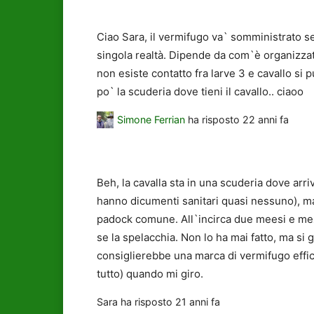
Ciao Sara, il vermifugo va` somministrato se
singola realtà. Dipende da com`è organizzata
non esiste contatto fra larve 3 e cavallo si
po` la scuderia dove tieni il cavallo.. ciaoo
Simone Ferrian
ha risposto
22 anni fa
Beh, la cavalla sta in una scuderia dove ar
hanno dicumenti sanitari quasi nessuno), ma
padock comune. All`incirca due meesi e mezzo
se la spelacchia. Non lo ha mai fatto, ma si g
consiglierebbe una marca di vermifugo effi
tutto) quando mi giro.
Sara
ha risposto
21 anni fa