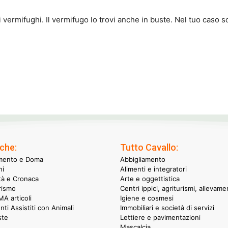
vermifughi. Il vermifugo lo trovi anche in buste. Nel tuo caso 
che:
Tutto Cavallo:
mento e Doma
Abbigliamento
hi
Alimenti e integratori
ità e Cronaca
Arte e oggettistica
rismo
Centri ippici, agriturismi, allevame
A articoli
Igiene e cosmesi
nti Assistiti con Animali
Immobiliari e società di servizi
ste
Lettiere e pavimentazioni
Mascalcia