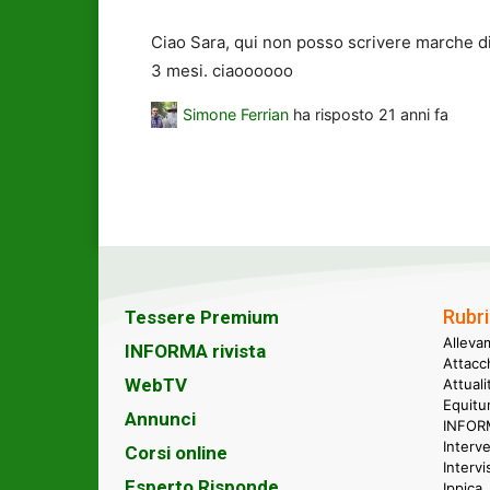
Ciao Sara, qui non posso scrivere marche di 
3 mesi. ciaoooooo
Simone Ferrian
ha risposto
21 anni fa
Rubri
Tessere Premium
Alleva
INFORMA rivista
Attacc
WebTV
Attual
Equitu
Annunci
INFORM
Interve
Corsi online
Intervi
Esperto Risponde
Ippica