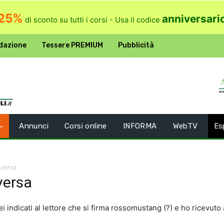
25%
anniversari
di sconto su tutti i corsi - Usa il codice
dazione
Tessere PREMIUM
Pubblicità
Annunci
Corsi online
INFORMA
WebTV
Es
Aversa
versa
i indicati al lettore che si firma rossomustang (?) e ho ricevuto a