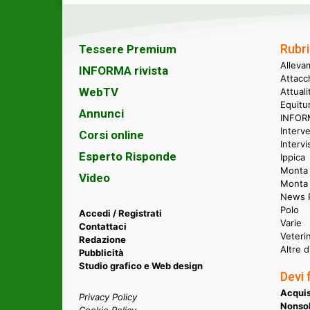
Rubri
Tessere Premium
Alleva
INFORMA rivista
Attacc
WebTV
Attual
Equitu
Annunci
INFORM
Interve
Corsi online
Intervi
Esperto Risponde
Ippica
Monta 
Video
Monta
News P
Polo
Accedi / Registrati
Varie
Contattaci
Veteri
Redazione
Altre d
Pubblicità
Studio grafico e Web design
Devi 
Acquis
Privacy Policy
Nonsol
Cookie Policy