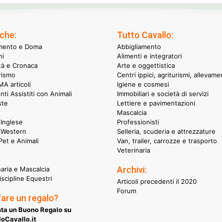
che:
Tutto Cavallo:
mento e Doma
Abbigliamento
hi
Alimenti e integratori
ità e Cronaca
Arte e oggettistica
rismo
Centri ippici, agriturismi, allevame
A articoli
Igiene e cosmesi
nti Assistiti con Animali
Immobiliari e società di servizi
ste
Lettiere e pavimentazioni
Mascalcia
Inglese
Professionisti
 Western
Selleria, scuderia e attrezzature
et e Animali
Van, trailer, carrozze e trasporto
Veterinaria
Archivi:
naria e Mascalcia
iscipline Equestri
Articoli precedenti il 2020
Forum
fare un regalo?
ta un Buono Regalo su
oCavallo.it