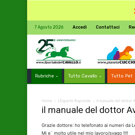
7 Agosto 2026
Accedi
Contattaci
Re
Rubriche
Tutto Cavallo
Tutto Pet
Home
L’Esperto Risponde
il manuale del dottor 
il manuale del dottor A
Grazie dottore: ho telefonato ai numeri da Le
Mi e` molto utile nel mio lavoro/svago !!!!