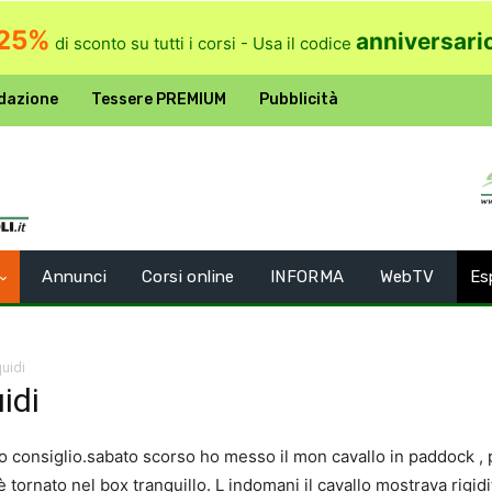
25%
anniversari
di sconto su tutti i corsi - Usa il codice
dazione
Tessere PREMIUM
Pubblicità
Annunci
Corsi online
INFORMA
WebTV
Es
quidi
idi
consiglio.sabato scorso ho messo il mon cavallo in paddock , pr
tornato nel box tranquillo. L indomani il cavallo mostrava rigidi