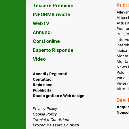
Rubri
Tessere Premium
Alleva
INFORMA rivista
Attacc
WebTV
Attual
Equitu
Annunci
INFORM
Interve
Corsi online
Intervi
Esperto Risponde
Ippica
Monta 
Video
Monta
News P
Polo
Accedi / Registrati
Varie
Contattaci
Veteri
Redazione
Altre d
Pubblicità
Studio grafico e Web design
Devi 
Acquis
Privacy Policy
Nonsol
Cookie Policy
Termini e Condizioni
Procedura esercizio diritti