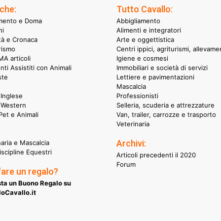
che:
Tutto Cavallo:
mento e Doma
Abbigliamento
hi
Alimenti e integratori
ità e Cronaca
Arte e oggettistica
rismo
Centri ippici, agriturismi, allevame
A articoli
Igiene e cosmesi
nti Assistiti con Animali
Immobiliari e società di servizi
ste
Lettiere e pavimentazioni
Mascalcia
Inglese
Professionisti
 Western
Selleria, scuderia e attrezzature
et e Animali
Van, trailer, carrozze e trasporto
Veterinaria
Archivi:
naria e Mascalcia
iscipline Equestri
Articoli precedenti il 2020
Forum
fare un regalo?
ta un Buono Regalo su
oCavallo.it