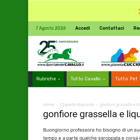
7 Agosto 2026
Accedi
Contattaci
Re
Rubriche
Tutto Cavallo
Tutto Pet
Home
L’Esperto Risponde
gonfiore grassella e li
gonfiore grassella e liqu
Buongiorno professore ho bisogno di un suo 
tempo e a parte qualche sgroppata e corsa è 