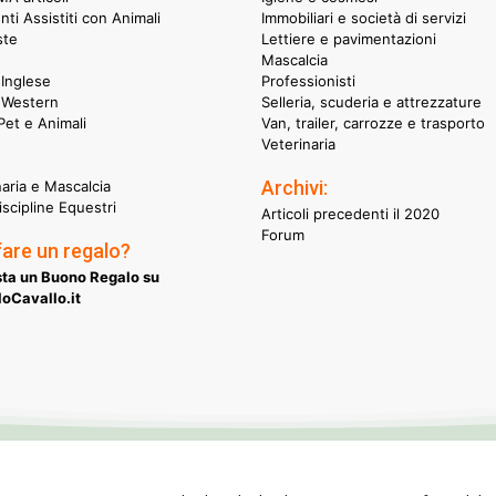
nti Assistiti con Animali
Immobiliari e società di servizi
ste
Lettiere e pavimentazioni
Mascalcia
Inglese
Professionisti
 Western
Selleria, scuderia e attrezzature
et e Animali
Van, trailer, carrozze e trasporto
Veterinaria
Archivi:
naria e Mascalcia
iscipline Equestri
Articoli precedenti il 2020
Forum
fare un regalo?
ta un Buono Regalo su
oCavallo.it