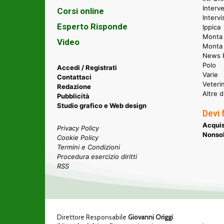
Interve
Corsi online
Intervi
Esperto Risponde
Ippica
Monta 
Video
Monta
News P
Polo
Accedi / Registrati
Varie
Contattaci
Veteri
Redazione
Altre d
Pubblicità
Studio grafico e Web design
Devi 
Acquis
Privacy Policy
Nonsol
Cookie Policy
Termini e Condizioni
Procedura esercizio diritti
RSS
Direttore Responsabile
Giovanni Origgi