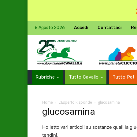
8 Agosto 2026
Accedi
Contattaci
Re
Rubriche
Tutto Cavallo
Tutto Pet
Home
L’Esperto Risponde
glucosamina
glucosamina
Ho letto vari articoli su sostanze quali la gl
tendini.