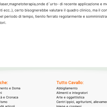
(laser,magnetoterapia,onde d`urto- di recente applicazione e mo
anti ecc..), certo bisognerebbe valutare il quadro clinico, ma il c
n bel periodo di tempo, tienilo ferrato regolarmente e somministra
ori.
che:
Tutto Cavallo:
mento e Doma
Abbigliamento
hi
Alimenti e integratori
ità e Cronaca
Arte e oggettistica
rismo
Centri ippici, agriturismi, allevame
A articoli
Igiene e cosmesi