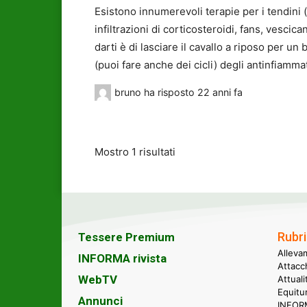
Esistono innumerevoli terapie per i tendini 
infiltrazioni di corticosteroidi, fans, vescic
darti è di lasciare il cavallo a riposo per u
(puoi fare anche dei cicli) degli antinfiammat
bruno
ha risposto
22 anni fa
Mostro 1 risultati
Rubri
Tessere Premium
Alleva
INFORMA rivista
Attacc
WebTV
Attual
Equitu
Annunci
INFORM