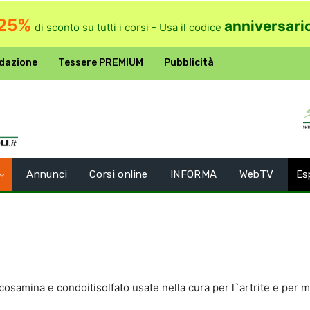
25%
anniversari
di sconto su tutti i corsi - Usa il codice
dazione
Tessere PREMIUM
Pubblicità
Annunci
Corsi online
INFORMA
WebTV
Es
ucosamina e condoitisolfato usate nella cura per l`artrite e per m